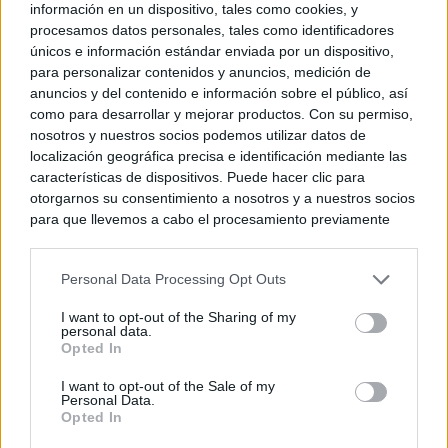
información en un dispositivo, tales como cookies, y
procesamos datos personales, tales como identificadores
© Kiosko.net
Aviso Legal
Privacidad y Cookies
únicos e información estándar enviada por un dispositivo,
para personalizar contenidos y anuncios, medición de
anuncios y del contenido e información sobre el público, así
como para desarrollar y mejorar productos. Con su permiso,
nosotros y nuestros socios podemos utilizar datos de
localización geográfica precisa e identificación mediante las
características de dispositivos. Puede hacer clic para
otorgarnos su consentimiento a nosotros y a nuestros socios
para que llevemos a cabo el procesamiento previamente
descrito. De forma alternativa, puede acceder a información
más detallada y cambiar sus preferencias antes de otorgar o
Personal Data Processing Opt Outs
negar su consentimiento. Tenga en cuenta que algún
procesamiento de sus datos personales puede no requerir
I want to opt-out of the Sharing of my
de su consentimiento, pero usted tiene el derecho de
personal data.
rechazar tal procesamiento. Sus preferencias se aplicarán
Opted In
solo a este sitio web. Puede cambiar sus preferencias en
I want to opt-out of the Sale of my
cualquier momento entrando de nuevo en este sitio web o
Personal Data.
visitando nuestra política de privacidad.
Opted In