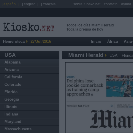
[ español ]
[ english ]
[ français ]
sobre Kiosko.net
contacto
ayuda
Todos los días Miami Herald
Toda la prensa de hoy
Hemeroteca
27/Jul/2016
Inicio
África
Asia
USA
Miami Herald
USA
Florid
Alabama
Arizona
California
Colorado
Florida
Georgia
Illinois
Indiana
Maryland
Massachusetts