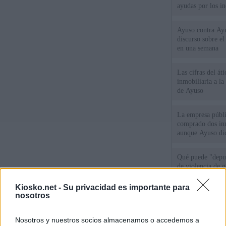
ayudas por los i
Ayuso contra Ay
discurso sobre e
en una semana
Las cifras del át
inmobiliaria a l
de Ayuso
La empresa públic
comprado dos inm
aunque Ayuso dic
el año"
Qué puede "depur
de violencia de g
Gobierno andalu
Kiosko.net -
Su privacidad es importante para
nosotros
Cientos de menor
del Príncipe sin
intemperie"
Nosotros y nuestros socios almacenamos o accedemos a