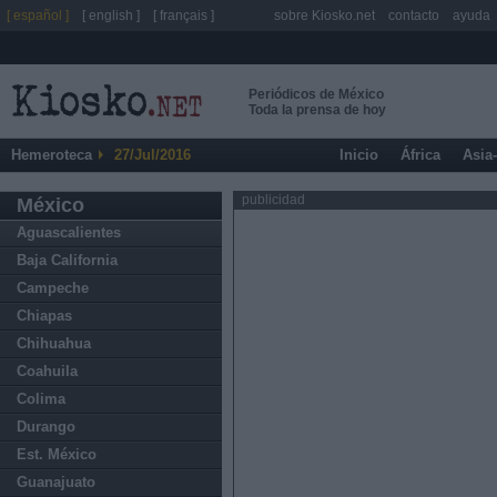
[ español ]
[ english ]
[ français ]
sobre Kiosko.net
contacto
ayuda
Periódicos de México
Toda la prensa de hoy
Hemeroteca
27/Jul/2016
Inicio
África
Asia
publicidad
México
Aguascalientes
Baja California
Campeche
Chiapas
Chihuahua
Coahuila
Colima
Durango
Est. México
Guanajuato