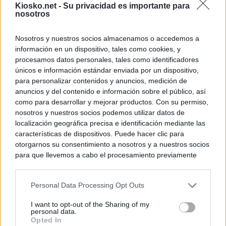
Kiosko.net -
Su privacidad es importante para
nosotros
Nosotros y nuestros socios almacenamos o accedemos a
información en un dispositivo, tales como cookies, y
procesamos datos personales, tales como identificadores
únicos e información estándar enviada por un dispositivo,
para personalizar contenidos y anuncios, medición de
anuncios y del contenido e información sobre el público, así
como para desarrollar y mejorar productos. Con su permiso,
nosotros y nuestros socios podemos utilizar datos de
localización geográfica precisa e identificación mediante las
características de dispositivos. Puede hacer clic para
otorgarnos su consentimiento a nosotros y a nuestros socios
para que llevemos a cabo el procesamiento previamente
descrito. De forma alternativa, puede acceder a información
más detallada y cambiar sus preferencias antes de otorgar o
Personal Data Processing Opt Outs
negar su consentimiento. Tenga en cuenta que algún
procesamiento de sus datos personales puede no requerir
I want to opt-out of the Sharing of my
de su consentimiento, pero usted tiene el derecho de
personal data.
rechazar tal procesamiento. Sus preferencias se aplicarán
Opted In