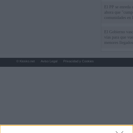
El PP se enreda 
ahora que "cumpl
comunidades en l
oponen
El Gobierno vasc
vías para que vue
menores llegados
© Kiosko.net
Aviso Legal
Privacidad y Cookies