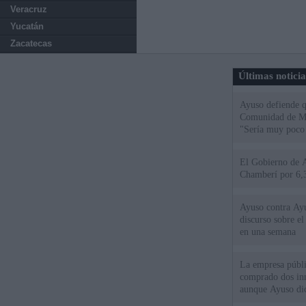
Veracruz
Yucatán
Zacatecas
Últimas notici
Ayuso defiende q
Comunidad de Mad
"Sería muy poco 
El Gobierno de A
Chamberí por 6,3
Ayuso contra Ay
discurso sobre e
en una semana
La empresa públic
comprado dos inm
aunque Ayuso dic
el año"