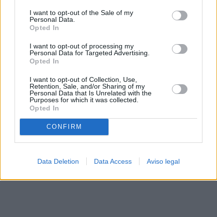
solo a este sitio web. Puede cambiar sus preferencias en
I want to opt-out of the Sale of my
cualquier momento entrando de nuevo en este sitio web o
Personal Data.
visitando nuestra política de privacidad.
Opted In
I want to opt-out of processing my
Personal Data for Targeted Advertising.
Opted In
I want to opt-out of Collection, Use,
Retention, Sale, and/or Sharing of my
Personal Data that Is Unrelated with the
Purposes for which it was collected.
Opted In
CONFIRM
Data Deletion
Data Access
Aviso legal