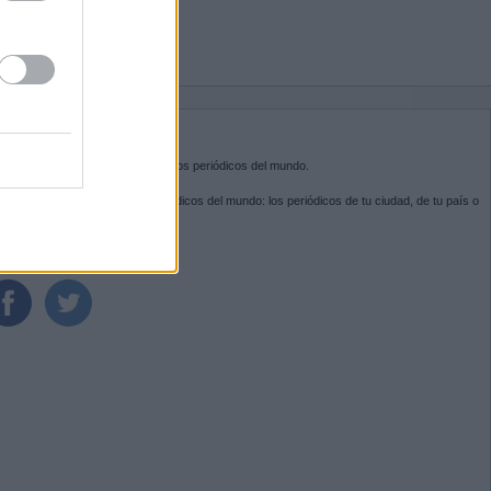
BRE KIOSKO.NET
sko.net
es la puerta de entrada a los periódicos del mundo.
ega por las portadas de los periódicos del mundo: los periódicos de tu ciudad, de tu país o
 otro extremo del mundo.
GUENOS