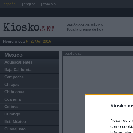
[ español ]
[ english ]
[ français ]
Periódicos de México
Toda la prensa de hoy
Hemeroteca
27/Jul/2016
publicidad
México
Aguascalientes
Baja California
Campeche
Chiapas
Chihuahua
Coahuila
Kiosko.ne
Colima
Durango
Nosotros y 
Est. México
como cookie
Guanajuato
información