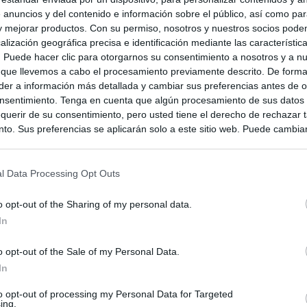
 anuncios y del contenido e información sobre el público, así como pa
 y mejorar productos. Con su permiso, nosotros y nuestros socios podem
alización geográfica precisa e identificación mediante las característic
s. Puede hacer clic para otorgarnos su consentimiento a nosotros y a n
 que llevemos a cabo el procesamiento previamente descrito. De forma 
er a información más detallada y cambiar sus preferencias antes de o
nsentimiento. Tenga en cuenta que algún procesamiento de sus datos
querir de su consentimiento, pero usted tiene el derecho de rechazar t
to. Sus preferencias se aplicarán solo a este sitio web. Puede cambia
s en cualquier momento entrando de nuevo en este sitio web o visitan
privacidad.
l Data Processing Opt Outs
o opt-out of the Sharing of my personal data.
In
o opt-out of the Sale of my Personal Data.
In
to opt-out of processing my Personal Data for Targeted
ing.