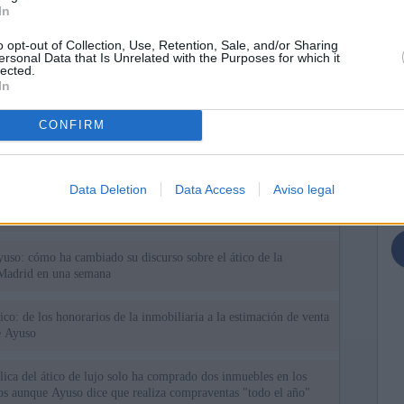
In
o opt-out of Collection, Use, Retention, Sale, and/or Sharing
ersonal Data that Is Unrelated with the Purposes for which it
lected.
In
ias
SO
CONFIRM
Kio
 que Ayuso señaló por la compra del ático: "Lo que no se dice es
ene residencia oficial para la presidenta"
Nav
del
Data Deletion
Data Access
Aviso legal
Ayuso no puede destinar directamente la venta del ático de
SÍ
as por los incendios
uso: cómo ha cambiado su discurso sobre el ático de la
Madrid en una semana
tico: de los honorarios de la inmobiliaria a la estimación de venta
e Ayuso
ica del ático de lujo solo ha comprado dos inmuebles en los
ios aunque Ayuso dice que realiza compraventas "todo el año"