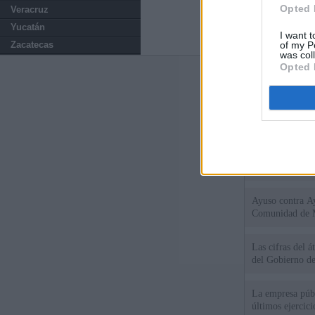
Opted 
Veracruz
Yucatán
I want t
of my P
Zacatecas
was col
Opted 
Últimas notic
El consejero al
que Madrid no ti
El Gobierno de 
Chamberí a ayud
Ayuso contra Ay
Comunidad de 
Las cifras del á
del Gobierno d
La empresa públ
últimos ejercic