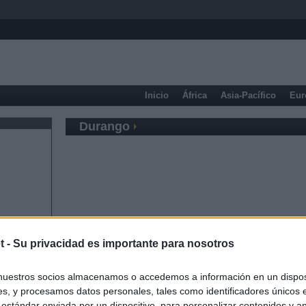
Inicio
África
Asia-Pacífico
Eur
Durango
t -
Su privacidad es importante para nosotros
nuestros socios almacenamos o accedemos a información en un disposi
s, y procesamos datos personales, tales como identificadores únicos 
 estándar enviada por un dispositivo, para personalizar contenidos y a