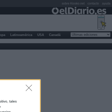
sobre Kiosko.net
contacto
ayuda
opa
Latinoamérica
USA
Canadá
tivo, tales
e
nuncios,