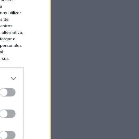
ra
os utilizar
as de
uestros
alternativa,
torgar o
 personales
al
r sus
do nuestra