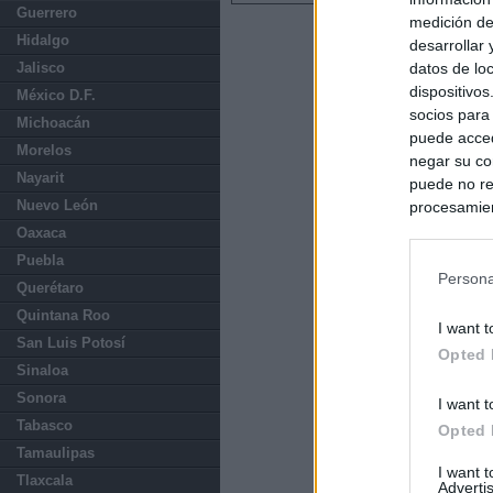
Guerrero
medición de
Hidalgo
desarrollar
datos de loc
Jalisco
dispositivo
México D.F.
socios para
Michoacán
puede acced
Morelos
negar su co
Nayarit
puede no re
Nuevo León
procesamien
preferencia
Oaxaca
política de 
Puebla
Persona
Querétaro
Quintana Roo
I want t
San Luis Potosí
Opted 
Sinaloa
Sonora
I want t
Tabasco
Opted 
Tamaulipas
I want 
Tlaxcala
Advertis