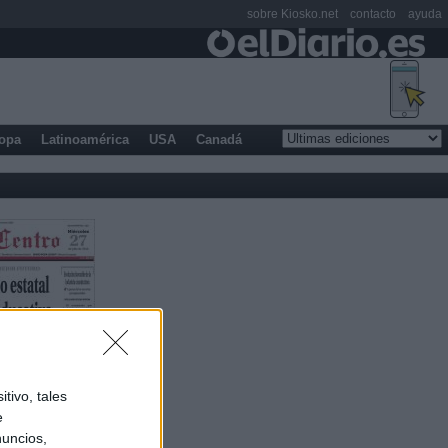
sobre Kiosko.net
contacto
ayuda
opa
Latinoamérica
USA
Canadá
tivo, tales
e
nuncios,