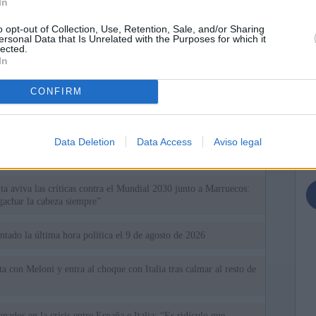
In
o opt-out of Collection, Use, Retention, Sale, and/or Sharing
ersonal Data that Is Unrelated with the Purposes for which it
lected.
In
ias
SO
CONFIRM
Kio
uso se reparte 1,2 millones en dividendos y factura 710.000
sultora
Nav
del
Data Deletion
Data Access
Aviso legal
 de Ayuso de las instituciones de la Comunidad de Madrid
SÍ
uta aviva las críticas contra el Mundial 2030 junto a Marruecos:
achar la cabeza siempre”
ntado la última hora política el 9 de agosto de 2026
a con Meloni y entra al choque con Italia tras calmar al resto de
apados en la crisis entre España e Italia: “Es ridículo que