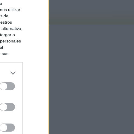
ra
os utilizar
as de
uestros
alternativa,
torgar o
 personales
al
r sus
do nuestra