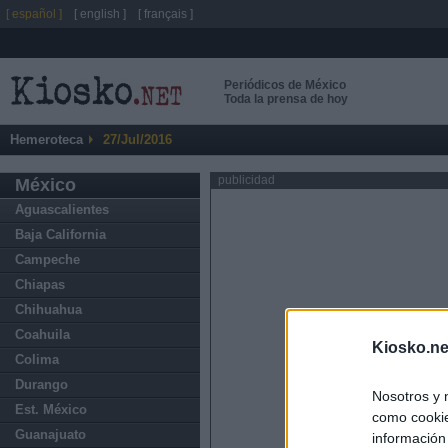
[ español ]
[ english ]
[ français ]
Periódicos de México
Toda la prensa de hoy
Hemeroteca
27/Jul/2016
publicidad
México
Aguascalientes
Baja California
Campeche
Chiapas
Chihuahua
Coahuila
Kiosko.ne
Colima
Durango
Nosotros y 
Est. México
como cookie
Guanajuato
información