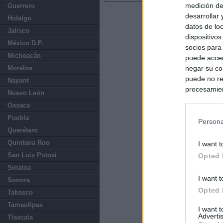
medición de
Guerrero
desarrollar
Hidalgo
datos de loc
Jalisco
dispositivo
México D.F.
socios para
Michoacán
puede acced
negar su co
Morelos
puede no re
Nayarit
procesamien
Nuevo León
preferencia
Oaxaca
política de 
Puebla
Persona
Querétaro
Quintana Roo
I want t
San Luis Potosí
Opted 
Sinaloa
I want t
Sonora
Opted 
Tabasco
Tamaulipas
I want 
Advertis
Tlaxcala