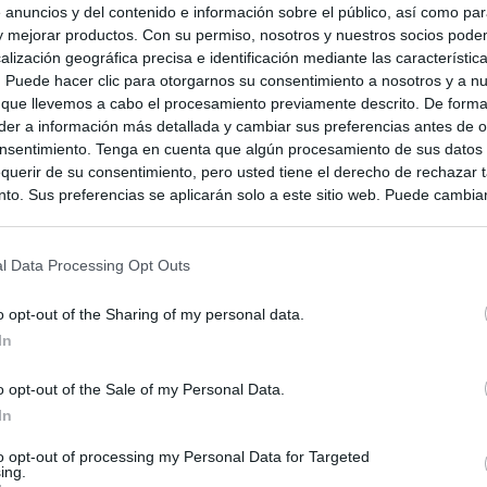
 anuncios y del contenido e información sobre el público, así como pa
 y mejorar productos. Con su permiso, nosotros y nuestros socios podem
alización geográfica precisa e identificación mediante las característic
s. Puede hacer clic para otorgarnos su consentimiento a nosotros y a n
 que llevemos a cabo el procesamiento previamente descrito. De forma 
er a información más detallada y cambiar sus preferencias antes de o
nsentimiento. Tenga en cuenta que algún procesamiento de sus datos
querir de su consentimiento, pero usted tiene el derecho de rechazar t
to. Sus preferencias se aplicarán solo a este sitio web. Puede cambia
s en cualquier momento entrando de nuevo en este sitio web o visitan
privacidad.
l Data Processing Opt Outs
o opt-out of the Sharing of my personal data.
In
o opt-out of the Sale of my Personal Data.
In
to opt-out of processing my Personal Data for Targeted
ing.