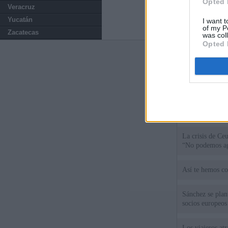
Opted 
Veracruz
Yucatán
I want t
of my P
Zacatecas
was col
Opted 
Últimas notic
La pareja de Ay
euros en su con
El uso personal
La crisis de Ce
“No podemos ag
Así te hemos co
Sánchez se plant
socios europeos
Los viajeros atr