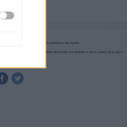
BRE KIOSKO.NET
sko.net
es la puerta de entrada a los periódicos del mundo.
ega por las portadas de los periódicos del mundo: los periódicos de tu ciudad, de tu país o
 otro extremo del mundo.
GUENOS