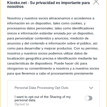
Kiosko.net -
Su privacidad es importante para
nosotros
Nosotros y nuestros socios almacenamos o accedemos a
información en un dispositivo, tales como cookies, y
procesamos datos personales, tales como identificadores
únicos e información estándar enviada por un dispositivo,
para personalizar contenidos y anuncios, medición de
anuncios y del contenido e información sobre el público, así
como para desarrollar y mejorar productos. Con su permiso,
nosotros y nuestros socios podemos utilizar datos de
localización geográfica precisa e identificación mediante las
características de dispositivos. Puede hacer clic para
otorgarnos su consentimiento a nosotros y a nuestros socios
para que llevemos a cabo el procesamiento previamente
descrito. De forma alternativa, puede acceder a información
más detallada y cambiar sus preferencias antes de otorgar o
Personal Data Processing Opt Outs
negar su consentimiento. Tenga en cuenta que algún
procesamiento de sus datos personales puede no requerir
I want to opt-out of the Sharing of my
de su consentimiento, pero usted tiene el derecho de
personal data.
rechazar tal procesamiento. Sus preferencias se aplicarán
Opted In