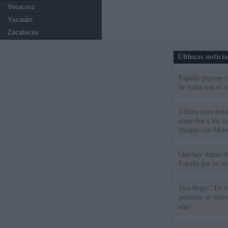
Veracruz
Yucatán
Zacatecas
Últimas notici
España impone co
de Italia tras el
Última hora polít
controles a los vi
choque con Melo
Qué hay detrás d
España por la cri
Sira Rego: "Es i
personas se muev
algo"