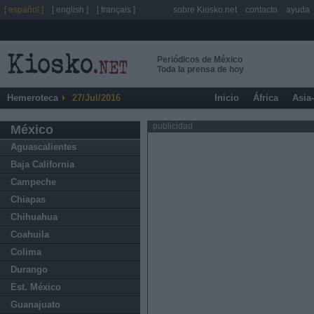
[ español ]
[ english ]
[ français ]
sobre Kiosko.net
contacto
ayuda
Periódicos de México
Toda la prensa de hoy
Hemeroteca
27/Jul/2016
Inicio
África
Asia
publicidad
México
Aguascalientes
Baja California
Campeche
Chiapas
Chihuahua
Coahuila
Colima
Durango
Est. México
Guanajuato