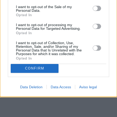
solo a este sitio web. Puede cambiar sus preferencias en
I want to opt-out of the Sale of my
cualquier momento entrando de nuevo en este sitio web o
Personal Data.
visitando nuestra política de privacidad.
Opted In
I want to opt-out of processing my
Personal Data for Targeted Advertising.
Opted In
I want to opt-out of Collection, Use,
Retention, Sale, and/or Sharing of my
Personal Data that Is Unrelated with the
Purposes for which it was collected.
Opted In
CONFIRM
Data Deletion
Data Access
Aviso legal