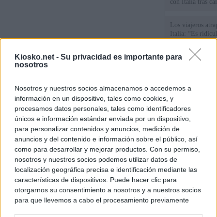
con Italia tras c
Los viajeros atra
Italia: “Es ridíc
Kiosko.net -
Su privacidad es importante para
"Solo necesitamo
nosotros
Ceuta de Mohamed
peor crisis huma
Nosotros y nuestros socios almacenamos o accedemos a
Sánchez responde
información en un dispositivo, tales como cookies, y
procesamos datos personales, tales como identificadores
únicos e información estándar enviada por un dispositivo,
para personalizar contenidos y anuncios, medición de
© Kiosko.net
Aviso Legal
Privacidad y Cookies
anuncios y del contenido e información sobre el público, así
como para desarrollar y mejorar productos. Con su permiso,
nosotros y nuestros socios podemos utilizar datos de
localización geográfica precisa e identificación mediante las
características de dispositivos. Puede hacer clic para
otorgarnos su consentimiento a nosotros y a nuestros socios
para que llevemos a cabo el procesamiento previamente
descrito. De forma alternativa, puede acceder a información