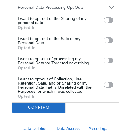
más detallada y cambiar sus preferencias antes de otorgar o
Personal Data Processing Opt Outs
negar su consentimiento. Tenga en cuenta que algún
procesamiento de sus datos personales puede no requerir
I want to opt-out of the Sharing of my
de su consentimiento, pero usted tiene el derecho de
personal data.
rechazar tal procesamiento. Sus preferencias se aplicarán
Opted In
solo a este sitio web. Puede cambiar sus preferencias en
I want to opt-out of the Sale of my
cualquier momento entrando de nuevo en este sitio web o
Personal Data.
visitando nuestra política de privacidad.
Opted In
I want to opt-out of processing my
Personal Data for Targeted Advertising.
Opted In
I want to opt-out of Collection, Use,
Retention, Sale, and/or Sharing of my
Personal Data that Is Unrelated with the
Purposes for which it was collected.
Opted In
CONFIRM
Data Deletion
Data Access
Aviso legal