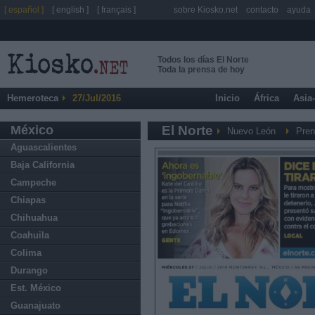
[ español ]
[ english ]
[ français ]
sobre Kiosko.net
contacto
ayuda
Todos los días El Norte
Toda la prensa de hoy
Hemeroteca
27/Jul/2016
Inicio
África
Asia
México
El Norte
Nuevo León
Pren
Aguascalientes
Baja California
Campeche
Chiapas
Chihuahua
Coahuila
Colima
Durango
Est. México
Guanajuato