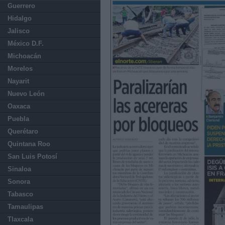
Guerrero
Hidalgo
Jalisco
México D.F.
Michoacán
Morelos
Nayarit
Nuevo León
Oaxaca
Puebla
Querétaro
Quintana Roo
San Luis Potosí
Sinaloa
Sonora
Tabasco
Tamaulipas
Tlaxcala