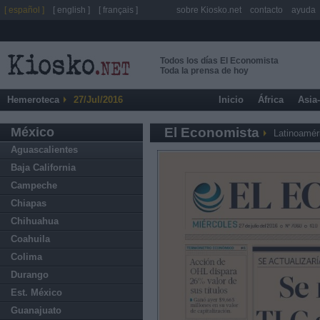
[ español ]
[ english ]
[ français ]
sobre Kiosko.net
contacto
ayuda
Todos los días El Economista
Toda la prensa de hoy
Hemeroteca
27/Jul/2016
Inicio
África
Asia
México
El Economista
Latinoamér
Aguascalientes
Baja California
Campeche
Chiapas
Chihuahua
Coahuila
Colima
Durango
Est. México
Guanajuato