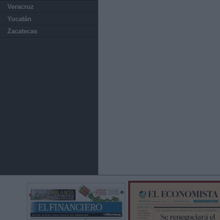
Veracruz
Yucatán
Zacatecas