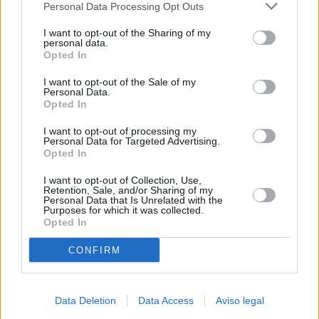
Personal Data Processing Opt Outs
negar su consentimiento. Tenga en cuenta que algún
procesamiento de sus datos personales puede no requerir
I want to opt-out of the Sharing of my
de su consentimiento, pero usted tiene el derecho de
personal data.
rechazar tal procesamiento. Sus preferencias se aplicarán
Opted In
solo a este sitio web. Puede cambiar sus preferencias en
I want to opt-out of the Sale of my
cualquier momento entrando de nuevo en este sitio web o
Personal Data.
visitando nuestra política de privacidad.
Opted In
I want to opt-out of processing my
Personal Data for Targeted Advertising.
Opted In
I want to opt-out of Collection, Use,
Retention, Sale, and/or Sharing of my
Personal Data that Is Unrelated with the
Purposes for which it was collected.
Opted In
CONFIRM
Data Deletion
Data Access
Aviso legal