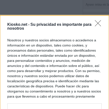
Ayuso reina en l
El juez propone j
la filtración de i
Kiosko.net -
Su privacidad es importante para
jefa" Ayuso
nosotros
"¿Cuál es el plan
Nosotros y nuestros socios almacenamos o accedemos a
WhatsApp, Faceb
información en un dispositivo, tales como cookies, y
un nuevo cruce a
15 de agosto
procesamos datos personales, tales como identificadores
únicos e información estándar enviada por un dispositivo,
para personalizar contenidos y anuncios, medición de
© Kiosko.net
Aviso Legal
Privacidad y Cookies
anuncios y del contenido e información sobre el público, así
como para desarrollar y mejorar productos. Con su permiso,
nosotros y nuestros socios podemos utilizar datos de
localización geográfica precisa e identificación mediante las
características de dispositivos. Puede hacer clic para
otorgarnos su consentimiento a nosotros y a nuestros socios
para que llevemos a cabo el procesamiento previamente
descrito. De forma alternativa, puede acceder a información
más detallada y cambiar sus preferencias antes de otorgar o