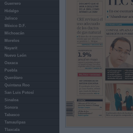
Guerrero
Hidalgo
Jalisco
México D.F.
Michoacán
Morelos
Nayarit
Nuevo León
Oaxaca
Puebla
Querétaro
Quintana Roo
San Luis Potosí
Sinaloa
Sonora
Tabasco
Tamaulipas
Tlaxcala