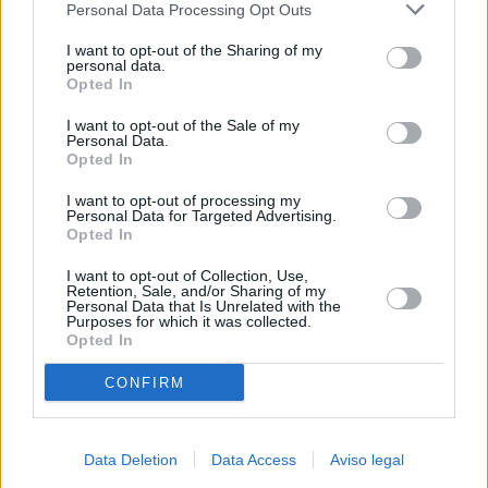
Personal Data Processing Opt Outs
negar su consentimiento. Tenga en cuenta que algún
procesamiento de sus datos personales puede no requerir
I want to opt-out of the Sharing of my
de su consentimiento, pero usted tiene el derecho de
personal data.
rechazar tal procesamiento. Sus preferencias se aplicarán
Opted In
solo a este sitio web. Puede cambiar sus preferencias en
I want to opt-out of the Sale of my
cualquier momento entrando de nuevo en este sitio web o
Personal Data.
visitando nuestra política de privacidad.
Opted In
I want to opt-out of processing my
Personal Data for Targeted Advertising.
Opted In
I want to opt-out of Collection, Use,
Retention, Sale, and/or Sharing of my
Personal Data that Is Unrelated with the
Purposes for which it was collected.
Opted In
CONFIRM
Data Deletion
Data Access
Aviso legal