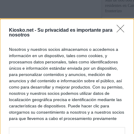
Más de 800.000 t
residentes en Can
fronterizo
Qué hay detrás d
Kiosko.net -
Su privacidad es importante para
España por la cri
nosotros
Sira Rego: "Es i
Nosotros y nuestros socios almacenamos o accedemos a
personas se muev
información en un dispositivo, tales como cookies, y
algo"
procesamos datos personales, tales como identificadores
únicos e información estándar enviada por un dispositivo,
para personalizar contenidos y anuncios, medición de
© Kiosko.net
Aviso Legal
Privacidad y Cookies
anuncios y del contenido e información sobre el público, así
como para desarrollar y mejorar productos. Con su permiso,
nosotros y nuestros socios podemos utilizar datos de
localización geográfica precisa e identificación mediante las
características de dispositivos. Puede hacer clic para
otorgarnos su consentimiento a nosotros y a nuestros socios
para que llevemos a cabo el procesamiento previamente
descrito. De forma alternativa, puede acceder a información
más detallada y cambiar sus preferencias antes de otorgar o