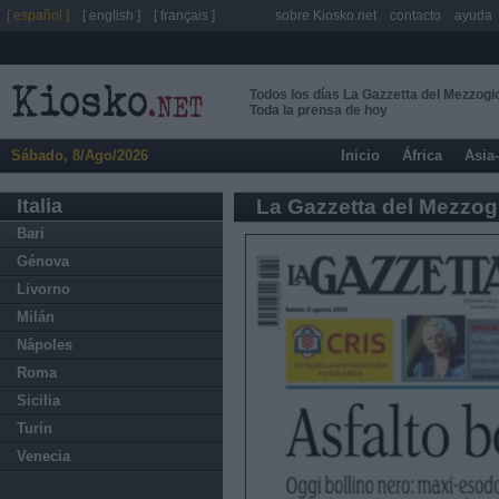
[ español ]
[ english ]
[ français ]
sobre Kiosko.net
contacto
ayuda
Todos los días La Gazzetta del Mezzogi
Toda la prensa de hoy
Sábado, 8/Ago/2026
Inicio
África
Asia
Italia
La Gazzetta del Mezzog
Bari
Génova
Livorno
Milán
Nápoles
Roma
Sicilia
Turín
Venecia