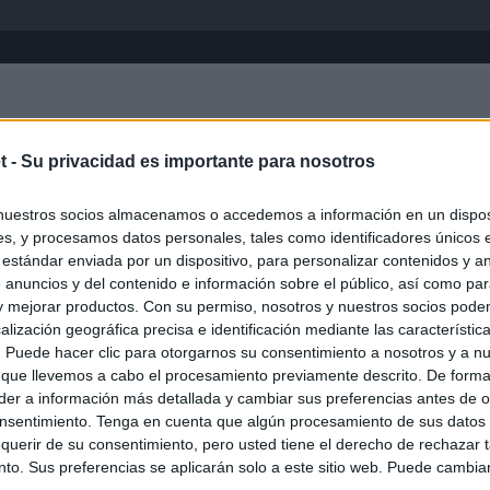
Inicio
África
Asia-Pacífico
Eur
t -
Su privacidad es importante para nosotros
Génova
nuestros socios almacenamos o accedemos a información en un disposi
s, y procesamos datos personales, tales como identificadores únicos 
 estándar enviada por un dispositivo, para personalizar contenidos y a
 anuncios y del contenido e información sobre el público, así como pa
 y mejorar productos. Con su permiso, nosotros y nuestros socios podem
alización geográfica precisa e identificación mediante las característic
s. Puede hacer clic para otorgarnos su consentimiento a nosotros y a n
 que llevemos a cabo el procesamiento previamente descrito. De forma 
er a información más detallada y cambiar sus preferencias antes de o
nsentimiento. Tenga en cuenta que algún procesamiento de sus datos
querir de su consentimiento, pero usted tiene el derecho de rechazar t
to. Sus preferencias se aplicarán solo a este sitio web. Puede cambia