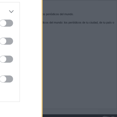
do nuestra
BRE KIOSKO.NET
sko.net
es la puerta de entrada a los periódicos del mundo.
ega por las portadas de los periódicos del mundo: los periódicos de tu ciudad, de tu país o
 otro extremo del mundo.
GUENOS