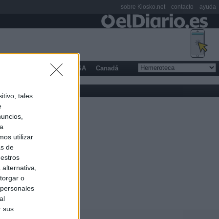
sobre Kiosko.net
contacto
ayuda
opa
Latinoamérica
USA
Canadá
tivo, tales
e
nuncios,
ra
os utilizar
as de
uestros
alternativa,
torgar o
 personales
al
r sus