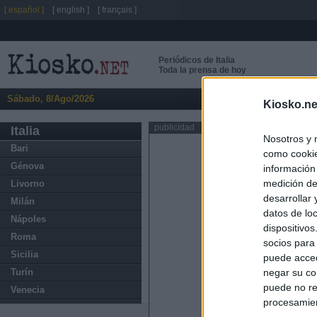
[ español ]
[ english ]
[ français ]
Periódicos de Italia
Toda la prensa de hoy
Sábado, 8/Ago/2026
Kiosko.ne
publicidad
Italia
Nosotros y 
Bari
como cookie
Génova
información
medición de
Livorno
desarrollar
Milán
datos de loc
Nápoles
dispositivo
Roma
socios para
Sicilia
puede acced
Turín
negar su co
puede no re
Venecia
procesamien