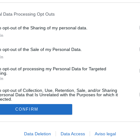
s en cualquier momento entrando de nuevo en este sitio web o visitan
ias
SO
privacidad.
l Data Processing Opt Outs
Kio
 entre los viajeros procedentes de Italia por los nuevos
 lo esperábamos peor"
Nav
o opt-out of the Sharing of my personal data.
del
In
tica, en directo: Interior reitera que los controles a viajeros
SÍ
alia son aleatorios y no sistemáticos
o opt-out of the Sale of my Personal Data.
In
turistas y unos 60.000 italianos residentes en Canarias tendrán
ol fronterizo
to opt-out of processing my Personal Data for Targeted
ing.
In
ntroles a los viajeros procedentes de Italia tras el rechazo de
los
o opt-out of Collection, Use, Retention, Sale, and/or Sharing
ersonal Data that Is Unrelated with the Purposes for which it
lected.
de la embestida de Meloni contra España por la crisis de Ceuta
In
CONFIRM
incomprensible que 70.000 personas se muevan sin que
ra algo"
Data Deletion
Data Access
Aviso legal