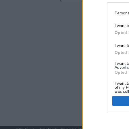
preferencia
Últimas notic
política de 
Persona
Sorpresa y dudas
controles: "Nos
I want t
Opted 
Última hora polí
procedente de It
I want t
Opted 
Más de 800.000 
que pasar contr
I want 
Advertis
Opted 
España impone co
Meloni a quitar
I want t
of my P
was col
Qué hay detrás 
Opted 
Sira Rego: "Es 
Marruecos supie