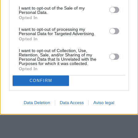
solo a este sitio web. Puede cambiar sus preferencias en
I want to opt-out of the Sale of my
cualquier momento entrando de nuevo en este sitio web o
Personal Data.
visitando nuestra política de privacidad.
Opted In
I want to opt-out of processing my
Personal Data for Targeted Advertising.
Opted In
I want to opt-out of Collection, Use,
Retention, Sale, and/or Sharing of my
Personal Data that Is Unrelated with the
Purposes for which it was collected.
Opted In
CONFIRM
Data Deletion
Data Access
Aviso legal