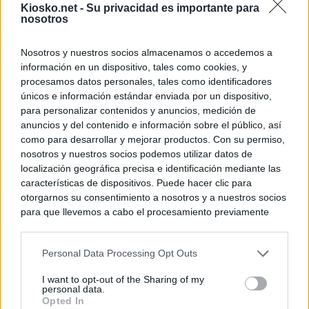
Kiosko.net -
Su privacidad es importante para
nosotros
Nosotros y nuestros socios almacenamos o accedemos a
información en un dispositivo, tales como cookies, y
procesamos datos personales, tales como identificadores
únicos e información estándar enviada por un dispositivo,
para personalizar contenidos y anuncios, medición de
anuncios y del contenido e información sobre el público, así
como para desarrollar y mejorar productos. Con su permiso,
nosotros y nuestros socios podemos utilizar datos de
localización geográfica precisa e identificación mediante las
características de dispositivos. Puede hacer clic para
otorgarnos su consentimiento a nosotros y a nuestros socios
para que llevemos a cabo el procesamiento previamente
descrito. De forma alternativa, puede acceder a información
más detallada y cambiar sus preferencias antes de otorgar o
Personal Data Processing Opt Outs
negar su consentimiento. Tenga en cuenta que algún
procesamiento de sus datos personales puede no requerir
I want to opt-out of the Sharing of my
de su consentimiento, pero usted tiene el derecho de
personal data.
rechazar tal procesamiento. Sus preferencias se aplicarán
Opted In