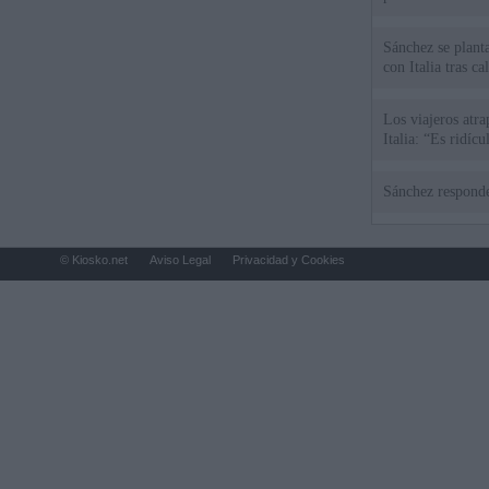
Sánchez se plant
con Italia tras c
Los viajeros atra
Italia: “Es ridíc
Sánchez responde
© Kiosko.net
Aviso Legal
Privacidad y Cookies