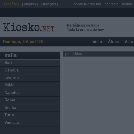
[ español ]
[ english ]
[ français ]
sobre Kiosko.net
contacto
ayuda
Periódicos de Italia
Toda la prensa de hoy
Domingo, 9/Ago/2026
Inicio
África
Asia
publicidad
Italia
Bari
Génova
Livorno
Milán
Nápoles
Roma
Sicilia
Turín
Venecia