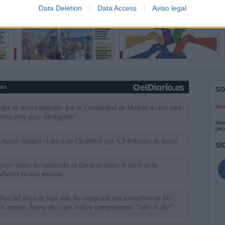
Data Deletion
Data Access
Aviso legal
ias
SO
Kio
 que el ático comprado por la Comunidad de Madrid no era para
Sería muy poco inteligente"
Nav
del
Ayuso compró el ático de Chamberí por 6,3 millones de euros
SÍ
uso: cómo ha cambiado su discurso sobre el ático de la
Madrid en una semana
ica del ático de lujo solo ha comprado dos inmuebles en los
ios aunque Ayuso dice que realiza compraventas "todo el año"