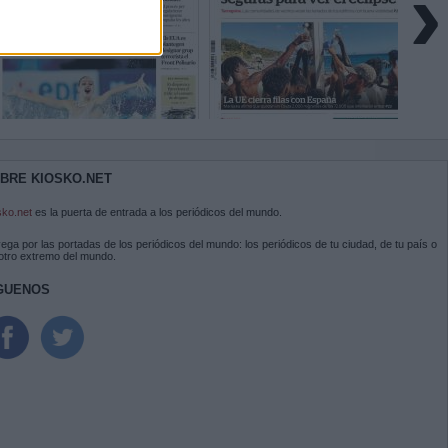
›
BRE KIOSKO.NET
sko.net
es la puerta de entrada a los periódicos del mundo.
ega por las portadas de los periódicos del mundo: los periódicos de tu ciudad, de tu país o
 otro extremo del mundo.
GUENOS