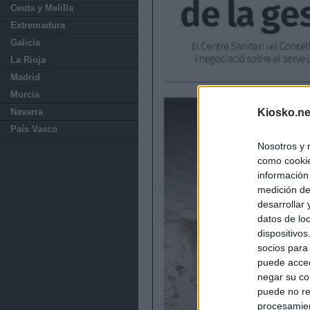
Ceuta y Melilla
Extremadura
Galicia
La Rioja
Madrid
Murcia
Navarra
Kiosko.ne
País Vasco
Nosotros y 
como cookie
información
medición de
desarrollar
datos de loc
dispositivo
socios para
puede acced
negar su co
puede no re
procesamien