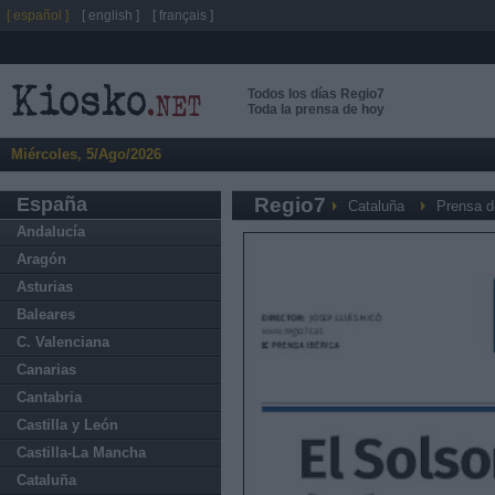
[ español ]
[ english ]
[ français ]
Todos los días Regio7
Toda la prensa de hoy
Miércoles, 5/Ago/2026
España
Regio7
Cataluña
Prensa d
Andalucía
Aragón
Asturias
Baleares
C. Valenciana
Canarias
Cantabria
Castilla y León
Castilla-La Mancha
Cataluña