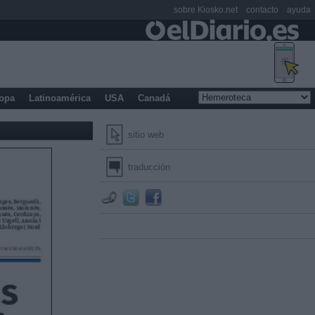
sobre Kiosko.net
contacto
ayuda
opa
Latinoamérica
USA
Canadá
sitio web
traducción