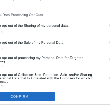
s en cualquier momento entrando de nuevo en este sitio web o visitan
privacidad.
l Data Processing Opt Outs
o opt-out of the Sharing of my personal data.
In
o opt-out of the Sale of my Personal Data.
In
to opt-out of processing my Personal Data for Targeted
ing.
In
o opt-out of Collection, Use, Retention, Sale, and/or Sharing
ersonal Data that Is Unrelated with the Purposes for which it
lected.
In
CONFIRM