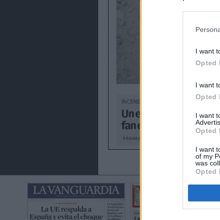
preferencia
política de 
Persona
I want t
Opted 
I want t
Opted 
I want 
Advertis
Opted 
I want t
of my P
was col
Opted 