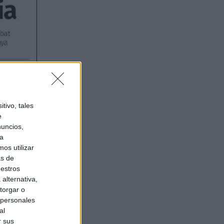
tivo, tales
e
nuncios,
ra
os utilizar
as de
uestros
alternativa,
torgar o
 personales
al
r sus