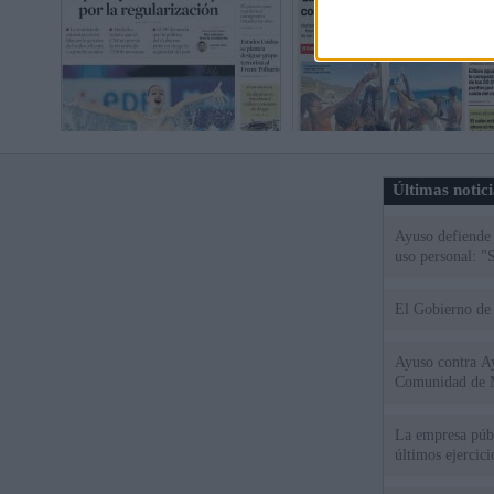
Últimas notic
Ayuso defiende
uso personal: "
El Gobierno de 
Ayuso contra Ay
Comunidad de 
La empresa públ
últimos ejercic