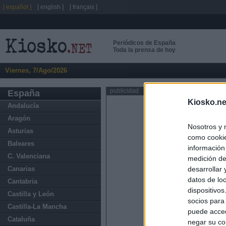
[ español ]
[ english ]
[ français ]
Periódicos de España
Toda la prensa de hoy
Viernes, 7/Ago/2026
publicidad
España
Kiosko.ne
Andalucía
Aragón
Nosotros y 
Asturias
como cookie
Baleares
información
C. Valenciana
medición de
Canarias
desarrollar
datos de loc
Cantabria
dispositivo
Castilla y León
socios para
Castilla-La Mancha
puede acced
Cataluña
negar su co