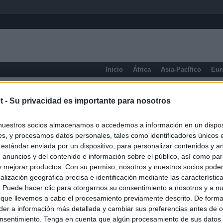
Inicio
África
Asia-Pacífico
Eur
Aragón
Huesca
Teruel
Zaragoza
t -
Su privacidad es importante para nosotros
nuestros socios almacenamos o accedemos a información en un disposi
s, y procesamos datos personales, tales como identificadores únicos 
 estándar enviada por un dispositivo, para personalizar contenidos y a
 anuncios y del contenido e información sobre el público, así como pa
 y mejorar productos. Con su permiso, nosotros y nuestros socios podem
alización geográfica precisa e identificación mediante las característic
s. Puede hacer clic para otorgarnos su consentimiento a nosotros y a n
 que llevemos a cabo el procesamiento previamente descrito. De forma 
er a información más detallada y cambiar sus preferencias antes de o
nsentimiento. Tenga en cuenta que algún procesamiento de sus datos