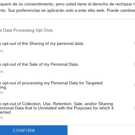
querir de su consentimiento, pero usted tiene el derecho de rechazar t
to. Sus preferencias se aplicarán solo a este sitio web. Puede cambia
s en cualquier momento entrando de nuevo en este sitio web o visitan
privacidad.
l Data Processing Opt Outs
o opt-out of the Sharing of my personal data.
In
o opt-out of the Sale of my Personal Data.
ias
In
SO
to opt-out of processing my Personal Data for Targeted
Kio
ntroles a los viajeros procedentes de Italia tras el rechazo de
ing.
los
In
Nav
del
el ultimátum del Gobierno y mantiene los controles a viajeros de
o opt-out of Collection, Use, Retention, Sale, and/or Sharing
SÍ
ersonal Data that Is Unrelated with the Purposes for which it
 15 de agosto: "No aceptamos imposiciones"
lected.
In
uará contra las comunidades que no acojan a los menores
 crisis de Ceuta
CONFIRM