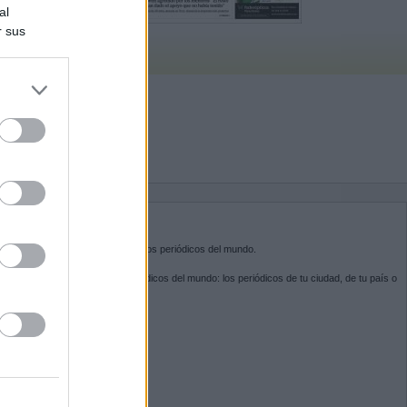
al
r sus
do nuestra
BRE KIOSKO.NET
sko.net
es la puerta de entrada a los periódicos del mundo.
ega por las portadas de los periódicos del mundo: los periódicos de tu ciudad, de tu país o
 otro extremo del mundo.
GUENOS