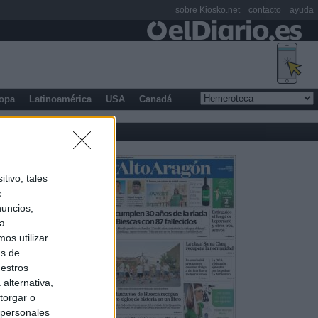
sobre Kiosko.net
contacto
ayuda
opa
Latinoamérica
USA
Canadá
tivo, tales
e
nuncios,
ra
os utilizar
as de
uestros
alternativa,
torgar o
 personales