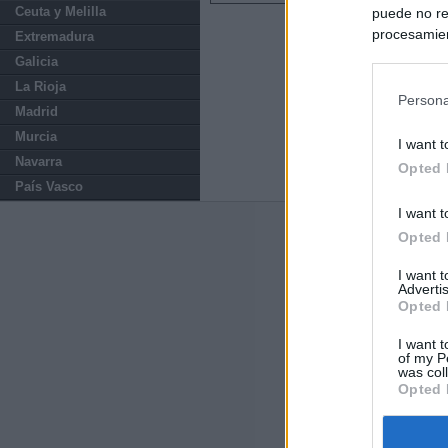
Ceuta y Melilla
puede no re
procesamien
Extremadura
preferencia
Galicia
política de 
La Rioja
Persona
Madrid
Murcia
I want t
Navarra
Opted 
País Vasco
I want t
Últimas notic
Opted 
I want 
España impone co
Advertis
Meloni a quitar
Opted 
Italia rechaza 
I want t
of my P
España hasta el
was col
Opted 
La Fiscalía act
asignados por la