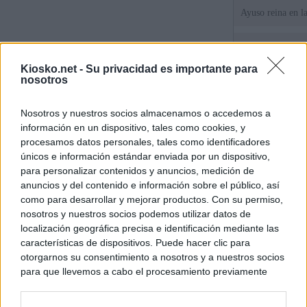
Ayuso reina en l
El juez propone j
la filtración de i
Kiosko.net -
Su privacidad es importante para
jefa" Ayuso
nosotros
"¿Cuál es el plan
Nosotros y nuestros socios almacenamos o accedemos a
WhatsApp, Faceb
información en un dispositivo, tales como cookies, y
un nuevo cruce a
15 de agosto
procesamos datos personales, tales como identificadores
únicos e información estándar enviada por un dispositivo,
para personalizar contenidos y anuncios, medición de
© Kiosko.net
Aviso Legal
Privacidad y Cookies
anuncios y del contenido e información sobre el público, así
como para desarrollar y mejorar productos. Con su permiso,
nosotros y nuestros socios podemos utilizar datos de
localización geográfica precisa e identificación mediante las
características de dispositivos. Puede hacer clic para
otorgarnos su consentimiento a nosotros y a nuestros socios
para que llevemos a cabo el procesamiento previamente
descrito. De forma alternativa, puede acceder a información
más detallada y cambiar sus preferencias antes de otorgar o