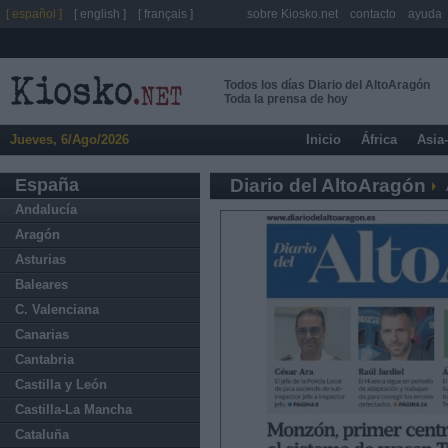
[ español ]
[ english ]
[ français ]
sobre Kiosko.net
contacto
ayuda
Todos los días Diario del AltoAragón
Toda la prensa de hoy
Jueves, 6/Ago/2026
Inicio
África
Asia
España
Diario del AltoAragón
Andalucía
Aragón
Asturias
Baleares
C. Valenciana
Canarias
Cantabria
Castilla y León
Castilla-La Mancha
Cataluña