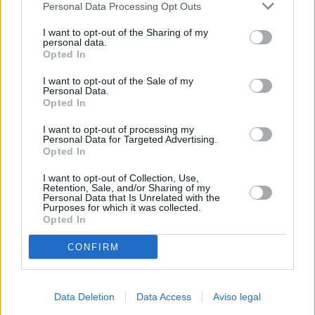
Personal Data Processing Opt Outs
negar su consentimiento. Tenga en cuenta que algún
procesamiento de sus datos personales puede no requerir
I want to opt-out of the Sharing of my
de su consentimiento, pero usted tiene el derecho de
personal data.
rechazar tal procesamiento. Sus preferencias se aplicarán
Opted In
solo a este sitio web. Puede cambiar sus preferencias en
I want to opt-out of the Sale of my
cualquier momento entrando de nuevo en este sitio web o
Personal Data.
visitando nuestra política de privacidad.
Opted In
I want to opt-out of processing my
Personal Data for Targeted Advertising.
Opted In
I want to opt-out of Collection, Use,
Retention, Sale, and/or Sharing of my
Personal Data that Is Unrelated with the
Purposes for which it was collected.
Opted In
CONFIRM
Data Deletion
Data Access
Aviso legal