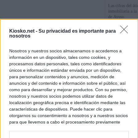
Las cifras del át
inmobiliaria a l
de Ayuso
Kiosko.net -
Su privacidad es importante para
La empresa públic
nosotros
comprado dos inm
aunque Ayuso dic
el año"
Nosotros y nuestros socios almacenamos o accedemos a
información en un dispositivo, tales como cookies, y
Ayuso reina en l
procesamos datos personales, tales como identificadores
únicos e información estándar enviada por un dispositivo,
para personalizar contenidos y anuncios, medición de
© Kiosko.net
Aviso Legal
Privacidad y Cookies
anuncios y del contenido e información sobre el público, así
como para desarrollar y mejorar productos. Con su permiso,
nosotros y nuestros socios podemos utilizar datos de
localización geográfica precisa e identificación mediante las
características de dispositivos. Puede hacer clic para
otorgarnos su consentimiento a nosotros y a nuestros socios
para que llevemos a cabo el procesamiento previamente
descrito. De forma alternativa, puede acceder a información
más detallada y cambiar sus preferencias antes de otorgar o