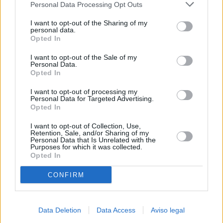
Personal Data Processing Opt Outs
negar su consentimiento. Tenga en cuenta que algún
procesamiento de sus datos personales puede no requerir
I want to opt-out of the Sharing of my
de su consentimiento, pero usted tiene el derecho de
personal data.
rechazar tal procesamiento. Sus preferencias se aplicarán
Opted In
solo a este sitio web. Puede cambiar sus preferencias en
I want to opt-out of the Sale of my
cualquier momento entrando de nuevo en este sitio web o
Personal Data.
visitando nuestra política de privacidad.
Opted In
I want to opt-out of processing my
Personal Data for Targeted Advertising.
Opted In
I want to opt-out of Collection, Use,
Retention, Sale, and/or Sharing of my
Personal Data that Is Unrelated with the
Purposes for which it was collected.
Opted In
CONFIRM
Data Deletion
Data Access
Aviso legal