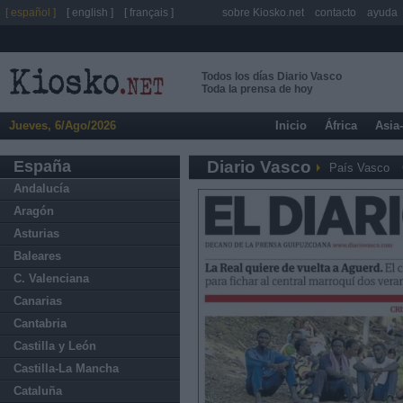
[ español ]
[ english ]
[ français ]
sobre Kiosko.net
contacto
ayuda
Todos los días Diario Vasco
Toda la prensa de hoy
Jueves, 6/Ago/2026
Inicio
África
Asia
España
Diario Vasco
País Vasco
Andalucía
Aragón
Asturias
Baleares
C. Valenciana
Canarias
Cantabria
Castilla y León
Castilla-La Mancha
Cataluña