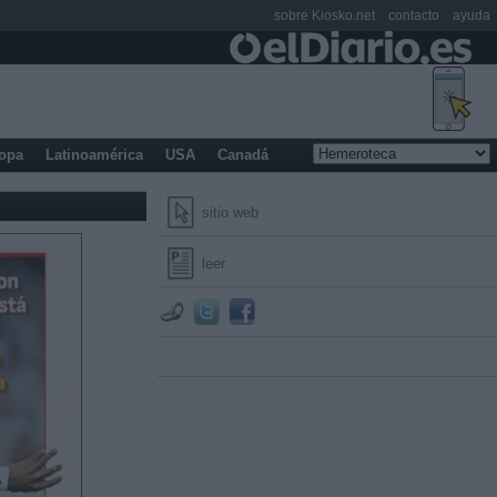
sobre Kiosko.net
contacto
ayuda
opa
Latinoamérica
USA
Canadá
sitio web
leer