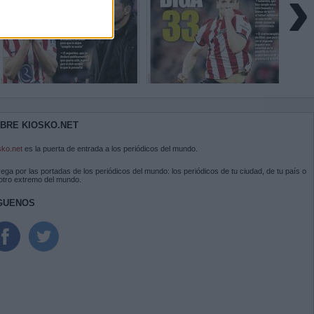
›
BRE KIOSKO.NET
sko.net
es la puerta de entrada a los periódicos del mundo.
ega por las portadas de los periódicos del mundo: los periódicos de tu ciudad, de tu país o
 otro extremo del mundo.
GUENOS