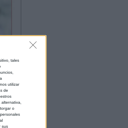
tivo, tales
e
nuncios,
ra
os utilizar
as de
uestros
alternativa,
torgar o
 personales
al
r sus