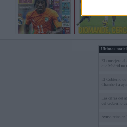
Últimas notic
El consejero al
que Madrid no ti
El Gobierno de 
Chamberí a ayud
Las cifras del á
del Gobierno d
Ayuso reina en 