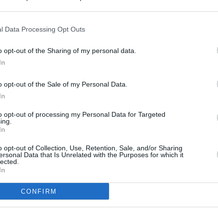
s en cualquier momento entrando de nuevo en este sitio web o visitan
privacidad.
l Data Processing Opt Outs
o opt-out of the Sharing of my personal data.
In
o opt-out of the Sale of my Personal Data.
In
to opt-out of processing my Personal Data for Targeted
ing.
In
o opt-out of Collection, Use, Retention, Sale, and/or Sharing
ersonal Data that Is Unrelated with the Purposes for which it
lected.
In
CONFIRM