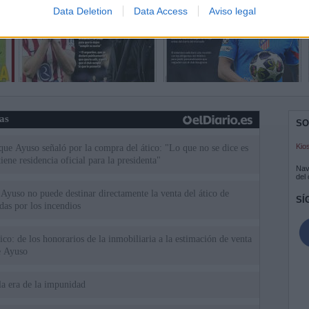
Data Deletion
Data Access
Aviso legal
ias
SO
Kio
 que Ayuso señaló por la compra del ático: "Lo que no se dice es
ene residencia oficial para la presidenta"
Nav
del
Ayuso no puede destinar directamente la venta del ático de
SÍ
as por los incendios
tico: de los honorarios de la inmobiliaria a la estimación de venta
e Ayuso
la era de la impunidad