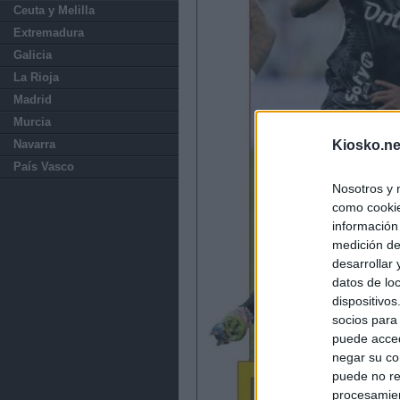
Ceuta y Melilla
Extremadura
Galicia
La Rioja
Madrid
Murcia
Navarra
Kiosko.ne
País Vasco
Nosotros y 
como cookie
información
medición de
desarrollar
datos de loc
dispositivo
socios para
puede acced
negar su co
puede no re
procesamien