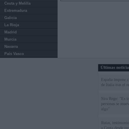
Ceuta y Melilla
Extremadura
Galicia
La Rioja
Madrid
Murcia
Navarra
País Vasco
Últimas notici
España impone co
de Italia tras el
Sira Rego: "Es i
personas se muev
algo"
Rutas, testimonio
a Ceuta desde red