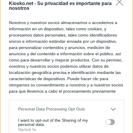
Kiosko.net -
Su privacidad es importante para
nosotros
Nosotros y nuestros socios almacenamos o accedemos a
información en un dispositivo, tales como cookies, y
procesamos datos personales, tales como identificadores
únicos e información estándar enviada por un dispositivo,
para personalizar contenidos y anuncios, medición de
anuncios y del contenido e información sobre el público, así
como para desarrollar y mejorar productos. Con su permiso,
nosotros y nuestros socios podemos utilizar datos de
localización geográfica precisa e identificación mediante las
características de dispositivos. Puede hacer clic para
otorgarnos su consentimiento a nosotros y a nuestros socios
para que llevemos a cabo el procesamiento previamente
descrito. De forma alternativa, puede acceder a información
más detallada y cambiar sus preferencias antes de otorgar o
Personal Data Processing Opt Outs
negar su consentimiento. Tenga en cuenta que algún
procesamiento de sus datos personales puede no requerir
I want to opt-out of the Sharing of my
de su consentimiento, pero usted tiene el derecho de
personal data.
rechazar tal procesamiento. Sus preferencias se aplicarán
Opted In