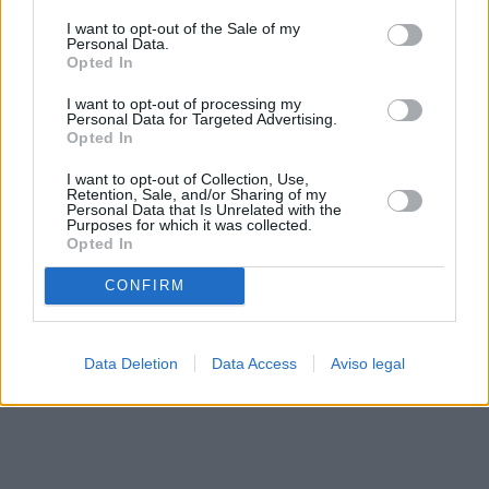
solo a este sitio web. Puede cambiar sus preferencias en
I want to opt-out of the Sale of my
cualquier momento entrando de nuevo en este sitio web o
Personal Data.
visitando nuestra política de privacidad.
Opted In
I want to opt-out of processing my
Personal Data for Targeted Advertising.
Opted In
I want to opt-out of Collection, Use,
Retention, Sale, and/or Sharing of my
Personal Data that Is Unrelated with the
Purposes for which it was collected.
Opted In
CONFIRM
Data Deletion
Data Access
Aviso legal