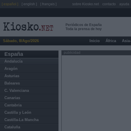
[ español ]
[ english ]
[ français ]
sobre Kiosko.net
contacto
ayuda
Periódicos de España
Toda la prensa de hoy
Sábado, 8/Ago/2026
Inicio
África
Asia
publicidad
España
Andalucía
Aragón
Asturias
Baleares
C. Valenciana
Canarias
Cantabria
Castilla y León
Castilla-La Mancha
Cataluña