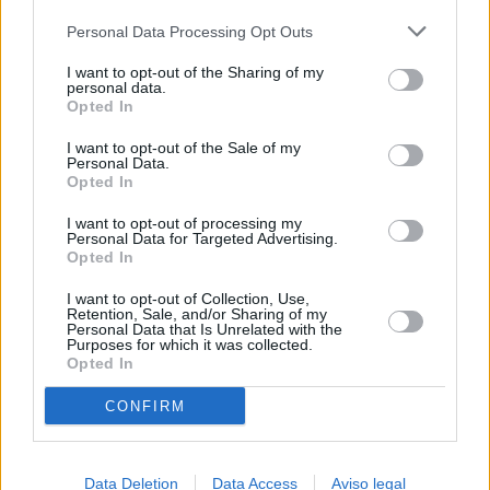
más detallada y cambiar sus preferencias antes de otorgar o
Personal Data Processing Opt Outs
negar su consentimiento. Tenga en cuenta que algún
procesamiento de sus datos personales puede no requerir
I want to opt-out of the Sharing of my
de su consentimiento, pero usted tiene el derecho de
personal data.
rechazar tal procesamiento. Sus preferencias se aplicarán
Opted In
solo a este sitio web. Puede cambiar sus preferencias en
I want to opt-out of the Sale of my
cualquier momento entrando de nuevo en este sitio web o
Personal Data.
visitando nuestra política de privacidad.
Opted In
I want to opt-out of processing my
Personal Data for Targeted Advertising.
Opted In
I want to opt-out of Collection, Use,
Retention, Sale, and/or Sharing of my
Personal Data that Is Unrelated with the
Purposes for which it was collected.
Opted In
CONFIRM
Data Deletion
Data Access
Aviso legal