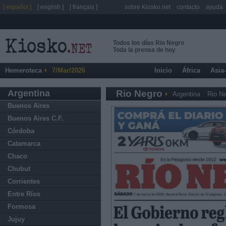
[ español ]
[ english ]
[ français ]
sobre Kiosko.net
contacto
ayuda
Todos los días Rio Negro
Toda la prensa de hoy
Hemeroteca
7/Mar/2026
Inicio
África
Asia
Argentina
Rio Negro
Argentina
Rio N
Buenos Aires
Buenos Aires C.F.
Córdoba
Catamarca
Chaco
Chubut
Corrientes
Entre Ríos
Formosa
Jujuy