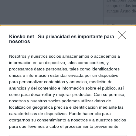
La empresa públic
comprado dos inm
aunque Ayuso dic
el año"
El PP se enreda 
ahora que "cumpl
Kiosko.net -
Su privacidad es importante para
comunidades en l
nosotros
oponen
El Gobierno vasc
Nosotros y nuestros socios almacenamos o accedemos a
vías para que vue
menores llegados
información en un dispositivo, tales como cookies, y
procesamos datos personales, tales como identificadores
únicos e información estándar enviada por un dispositivo,
para personalizar contenidos y anuncios, medición de
© Kiosko.net
Aviso Legal
Privacidad y Cookies
anuncios y del contenido e información sobre el público, así
como para desarrollar y mejorar productos. Con su permiso,
nosotros y nuestros socios podemos utilizar datos de
localización geográfica precisa e identificación mediante las
características de dispositivos. Puede hacer clic para
otorgarnos su consentimiento a nosotros y a nuestros socios
para que llevemos a cabo el procesamiento previamente
descrito. De forma alternativa, puede acceder a información