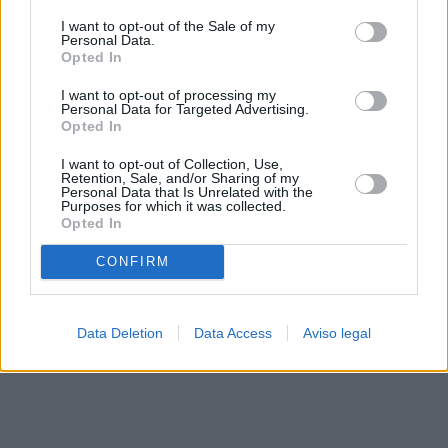
solo a este sitio web. Puede cambiar sus preferencias en
I want to opt-out of the Sale of my
cualquier momento entrando de nuevo en este sitio web o
Personal Data.
visitando nuestra política de privacidad.
Opted In
I want to opt-out of processing my
Personal Data for Targeted Advertising.
Opted In
I want to opt-out of Collection, Use,
Retention, Sale, and/or Sharing of my
Personal Data that Is Unrelated with the
Purposes for which it was collected.
Opted In
CONFIRM
Data Deletion
Data Access
Aviso legal