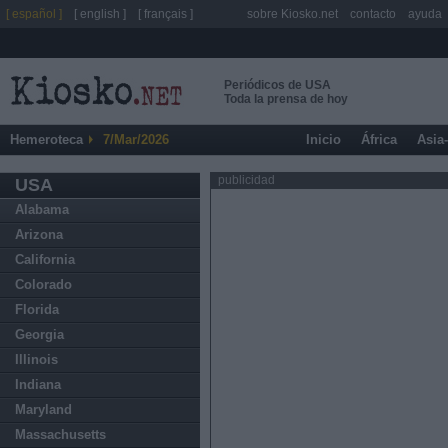
[ español ]
[ english ]
[ français ]
sobre Kiosko.net
contacto
ayuda
Periódicos de USA
Toda la prensa de hoy
Hemeroteca
7/Mar/2026
Inicio
África
Asia
publicidad
USA
Alabama
Arizona
California
Colorado
Florida
Georgia
Illinois
Indiana
Maryland
Massachusetts