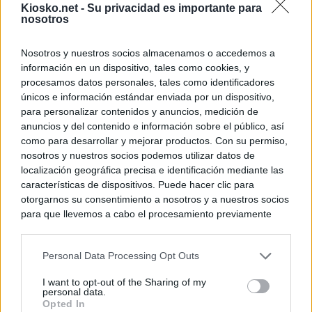
Kiosko.net -
Su privacidad es importante para
nosotros
Nosotros y nuestros socios almacenamos o accedemos a
información en un dispositivo, tales como cookies, y
procesamos datos personales, tales como identificadores
únicos e información estándar enviada por un dispositivo,
para personalizar contenidos y anuncios, medición de
anuncios y del contenido e información sobre el público, así
como para desarrollar y mejorar productos. Con su permiso,
nosotros y nuestros socios podemos utilizar datos de
localización geográfica precisa e identificación mediante las
características de dispositivos. Puede hacer clic para
otorgarnos su consentimiento a nosotros y a nuestros socios
para que llevemos a cabo el procesamiento previamente
descrito. De forma alternativa, puede acceder a información
más detallada y cambiar sus preferencias antes de otorgar o
Personal Data Processing Opt Outs
negar su consentimiento. Tenga en cuenta que algún
procesamiento de sus datos personales puede no requerir
I want to opt-out of the Sharing of my
de su consentimiento, pero usted tiene el derecho de
personal data.
rechazar tal procesamiento. Sus preferencias se aplicarán
Opted In