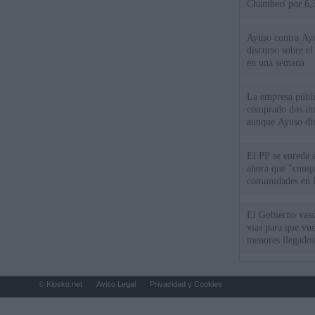
Chamberí por 6,3
Ayuso contra Ay
discurso sobre e
en una semana
La empresa públic
comprado dos inm
aunque Ayuso dic
el año"
El PP se enreda 
ahora que "cumpl
comunidades en l
oponen
El Gobierno vasc
vías para que vue
menores llegados
© Kiosko.net
Aviso Legal
Privacidad y Cookies