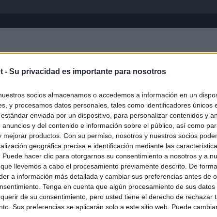
Inicio
África
Asia-Pacífico
Eur
t -
Su privacidad es importante para nosotros
Columbia Británica
nuestros socios almacenamos o accedemos a información en un disposi
s, y procesamos datos personales, tales como identificadores únicos 
 estándar enviada por un dispositivo, para personalizar contenidos y a
 anuncios y del contenido e información sobre el público, así como pa
 y mejorar productos. Con su permiso, nosotros y nuestros socios podem
alización geográfica precisa e identificación mediante las característic
s. Puede hacer clic para otorgarnos su consentimiento a nosotros y a n
 que llevemos a cabo el procesamiento previamente descrito. De forma 
er a información más detallada y cambiar sus preferencias antes de o
nsentimiento. Tenga en cuenta que algún procesamiento de sus datos
querir de su consentimiento, pero usted tiene el derecho de rechazar t
to. Sus preferencias se aplicarán solo a este sitio web. Puede cambia