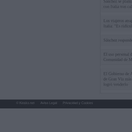
Sánchez se plant
con Italia tras c
Los viajeros atra
Italia: “Es ridíc
Sánchez responde
El uso personal d
Comunidad de M
El Gobierno de A
de Gran Vía más
logró venderlo
© Kiosko.net
Aviso Legal
Privacidad y Cookies