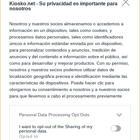
Kiosko.net -
Su privacidad es importante para
nosotros
Nosotros y nuestros socios almacenamos o accedemos a
información en un dispositivo, tales como cookies, y
procesamos datos personales, tales como identificadores
únicos e información estándar enviada por un dispositivo,
para personalizar contenidos y anuncios, medición de
anuncios y del contenido e información sobre el público, así
como para desarrollar y mejorar productos. Con su permiso,
nosotros y nuestros socios podemos utilizar datos de
localización geográfica precisa e identificación mediante las
características de dispositivos. Puede hacer clic para
otorgarnos su consentimiento a nosotros y a nuestros socios
para que llevemos a cabo el procesamiento previamente
descrito. De forma alternativa, puede acceder a información
más detallada y cambiar sus preferencias antes de otorgar o
Personal Data Processing Opt Outs
negar su consentimiento. Tenga en cuenta que algún
procesamiento de sus datos personales puede no requerir
I want to opt-out of the Sharing of my
de su consentimiento, pero usted tiene el derecho de
personal data.
rechazar tal procesamiento. Sus preferencias se aplicarán
Opted In