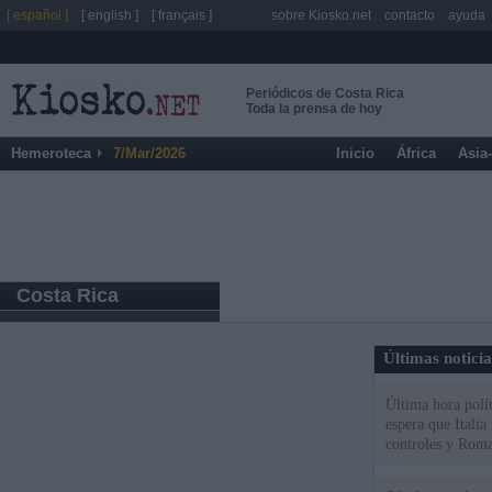
[ español ]
[ english ]
[ français ]
sobre Kiosko.net
contacto
ayuda
Periódicos de Costa Rica
Toda la prensa de hoy
Hemeroteca
7/Mar/2026
Inicio
África
Asia
Costa Rica
Últimas notici
Última hora polít
espera que Italia
controles y Roma