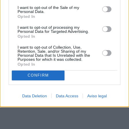
solo a este sitio web. Puede cambiar sus preferencias en
I want to opt-out of the Sale of my
cualquier momento entrando de nuevo en este sitio web o
Personal Data.
visitando nuestra política de privacidad.
Opted In
I want to opt-out of processing my
Personal Data for Targeted Advertising.
Opted In
I want to opt-out of Collection, Use,
Retention, Sale, and/or Sharing of my
Personal Data that Is Unrelated with the
Purposes for which it was collected.
Opted In
CONFIRM
Data Deletion
Data Access
Aviso legal