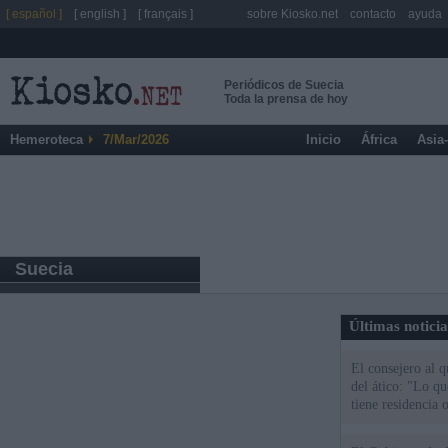
[ español ]
[ english ]
[ français ]
sobre Kiosko.net
contacto
ayuda
Periódicos de Suecia
Toda la prensa de hoy
Hemeroteca
7/Mar/2026
Inicio
África
Asia
Suecia
Últimas notici
El consejero al 
del ático: "Lo q
tiene residencia o