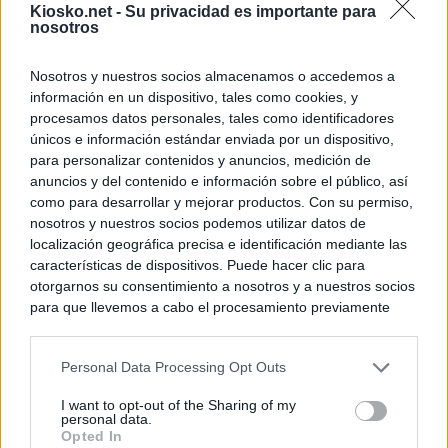
Kiosko.net -
Su privacidad es importante para
nosotros
Nosotros y nuestros socios almacenamos o accedemos a
información en un dispositivo, tales como cookies, y
procesamos datos personales, tales como identificadores
únicos e información estándar enviada por un dispositivo,
para personalizar contenidos y anuncios, medición de
anuncios y del contenido e información sobre el público, así
como para desarrollar y mejorar productos. Con su permiso,
nosotros y nuestros socios podemos utilizar datos de
localización geográfica precisa e identificación mediante las
características de dispositivos. Puede hacer clic para
otorgarnos su consentimiento a nosotros y a nuestros socios
para que llevemos a cabo el procesamiento previamente
descrito. De forma alternativa, puede acceder a información
más detallada y cambiar sus preferencias antes de otorgar o
Personal Data Processing Opt Outs
negar su consentimiento. Tenga en cuenta que algún
procesamiento de sus datos personales puede no requerir
I want to opt-out of the Sharing of my
de su consentimiento, pero usted tiene el derecho de
personal data.
rechazar tal procesamiento. Sus preferencias se aplicarán
Opted In