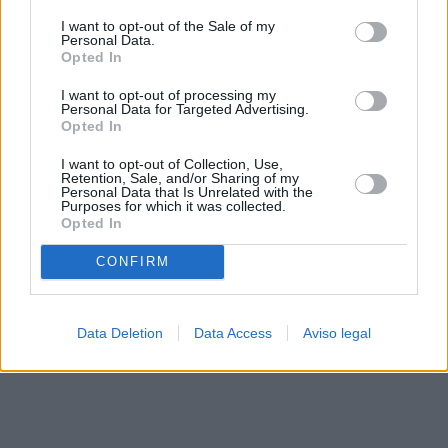
solo a este sitio web. Puede cambiar sus preferencias en
I want to opt-out of the Sale of my
cualquier momento entrando de nuevo en este sitio web o
Personal Data.
visitando nuestra política de privacidad.
Opted In
I want to opt-out of processing my
Personal Data for Targeted Advertising.
Opted In
I want to opt-out of Collection, Use,
Retention, Sale, and/or Sharing of my
Personal Data that Is Unrelated with the
Purposes for which it was collected.
Opted In
CONFIRM
Data Deletion
Data Access
Aviso legal