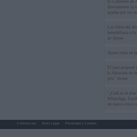
El Gobierno de A
directamente la 
ayudas por los i
Las cifras del át
inmobiliaria a l
de Ayuso
Ayuso reina en l
El juez propone j
la filtración de i
jefa" Ayuso
"¿Cuál es el plan
WhatsApp, Faceb
un nuevo cruce a
15 de agosto
© Kiosko.net
Aviso Legal
Privacidad y Cookies