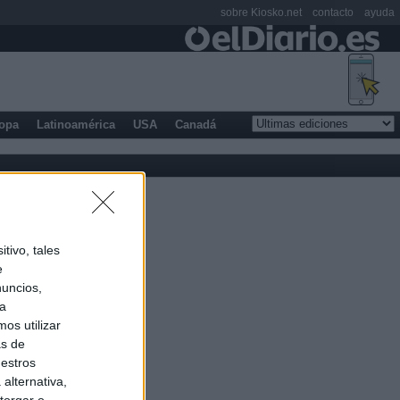
sobre Kiosko.net
contacto
ayuda
opa
Latinoamérica
USA
Canadá
tivo, tales
e
nuncios,
ra
os utilizar
as de
uestros
alternativa,
torgar o