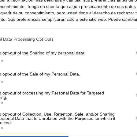
nsentimiento. Tenga en cuenta que algún procesamiento de sus datos
querir de su consentimiento, pero usted tiene el derecho de rechazar t
to. Sus preferencias se aplicarán solo a este sitio web. Puede cambia
s en cualquier momento entrando de nuevo en este sitio web o visitan
privacidad.
l Data Processing Opt Outs
o opt-out of the Sharing of my personal data.
In
o opt-out of the Sale of my Personal Data.
In
to opt-out of processing my Personal Data for Targeted
ias
SO
ing.
In
Kio
ntroles a los viajeros procedentes de Italia tras el rechazo de
los
o opt-out of Collection, Use, Retention, Sale, and/or Sharing
Nav
ersonal Data that Is Unrelated with the Purposes for which it
del
lected.
In
incomprensible que 70.000 personas se muevan sin que
SÍ
ra algo"