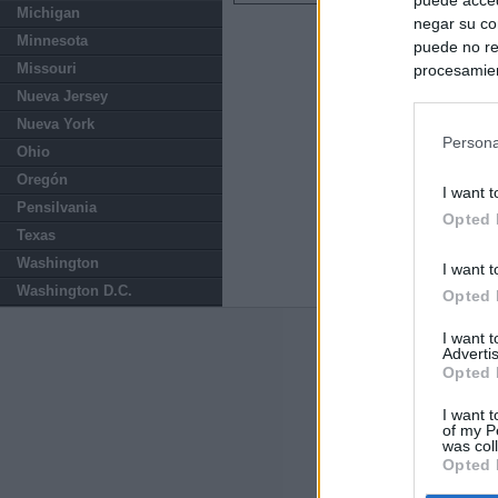
Michigan
negar su co
Minnesota
puede no re
Missouri
procesamien
preferencia
Nueva Jersey
política de 
Nueva York
Persona
Ohio
Oregón
I want t
Pensilvania
Opted 
Texas
Washington
I want t
Washington D.C.
Opted 
I want 
Últimas notic
Advertis
Opted 
España impone co
Meloni a quitar
I want t
of my P
was col
Opted 
Sira Rego: "Es 
Marruecos supie