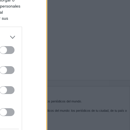
 personales
al
r sus
do nuestra
BRE KIOSKO.NET
sko.net
es la puerta de entrada a los periódicos del mundo.
ega por las portadas de los periódicos del mundo: los periódicos de tu ciudad, de tu país o
 otro extremo del mundo.
GUENOS