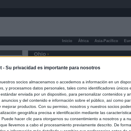
Inicio
África
Asia-Pacífico
Eur
Ohio
t -
Su privacidad es importante para nosotros
nuestros socios almacenamos o accedemos a información en un disposi
s, y procesamos datos personales, tales como identificadores únicos 
 estándar enviada por un dispositivo, para personalizar contenidos y a
 anuncios y del contenido e información sobre el público, así como pa
 y mejorar productos. Con su permiso, nosotros y nuestros socios podem
alización geográfica precisa e identificación mediante las característic
s. Puede hacer clic para otorgarnos su consentimiento a nosotros y a n
 que llevemos a cabo el procesamiento previamente descrito. De forma 
er a información más detallada y cambiar sus preferencias antes de o