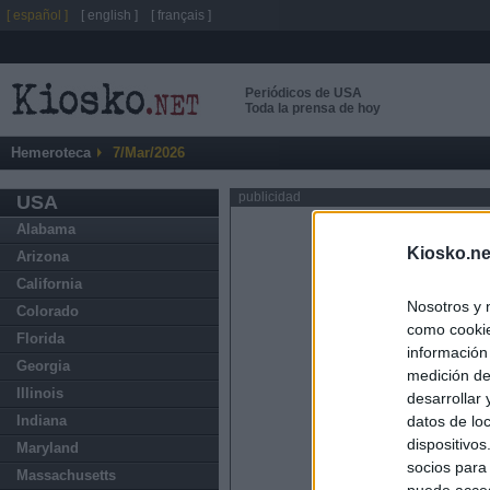
[ español ]
[ english ]
[ français ]
Periódicos de USA
Toda la prensa de hoy
Hemeroteca
7/Mar/2026
publicidad
USA
Alabama
Kiosko.ne
Arizona
California
Nosotros y 
Colorado
como cookie
Florida
información
Georgia
medición de
Illinois
desarrollar
datos de loc
Indiana
dispositivo
Maryland
socios para
Massachusetts
puede acced