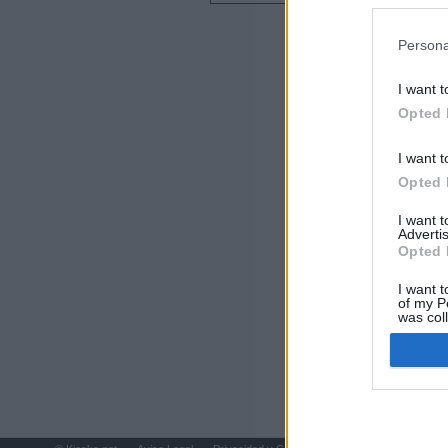
preferencia
Últimas notic
política de 
Persona
El consejero al
que Madrid no ti
I want t
Opted 
El Gobierno de 
Chamberí a ayud
I want t
Opted 
Las cifras del á
del Gobierno d
I want 
Advertis
Opted 
Ayuso reina en 
I want t
El juez propone 
of my P
was col
policiales para 
Opted 
"¿Cuál es el pl
que organizan u