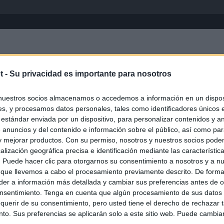
Inicio
África
Asia-Pacífico
Eur
t -
Su privacidad es importante para nosotros
Filipinas
nuestros socios almacenamos o accedemos a información en un disposi
s, y procesamos datos personales, tales como identificadores únicos 
 estándar enviada por un dispositivo, para personalizar contenidos y a
 anuncios y del contenido e información sobre el público, así como pa
 y mejorar productos. Con su permiso, nosotros y nuestros socios podem
alización geográfica precisa e identificación mediante las característic
s. Puede hacer clic para otorgarnos su consentimiento a nosotros y a n
 que llevemos a cabo el procesamiento previamente descrito. De forma 
er a información más detallada y cambiar sus preferencias antes de o
nsentimiento. Tenga en cuenta que algún procesamiento de sus datos
querir de su consentimiento, pero usted tiene el derecho de rechazar t
to. Sus preferencias se aplicarán solo a este sitio web. Puede cambia