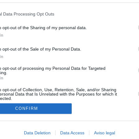
s en cualquier momento entrando de nuevo en este sitio web o visitan
ias
SO
privacidad.
l Data Processing Opt Outs
Kio
 que Ayuso señaló por la compra del ático: "Lo que no se dice es
ene residencia oficial para la presidenta"
Nav
o opt-out of the Sharing of my personal data.
del
In
Ayuso no puede destinar directamente la venta del ático de
SÍ
as por los incendios
o opt-out of the Sale of my Personal Data.
In
tico: de los honorarios de la inmobiliaria a la estimación de venta
e Ayuso
to opt-out of processing my Personal Data for Targeted
ing.
In
la era de la impunidad
o opt-out of Collection, Use, Retention, Sale, and/or Sharing
juzgar a la alcaldesa de Alcalá por la filtración de informes
ersonal Data that Is Unrelated with the Purposes for which it
lected.
"salvar a la jefa" Ayuso
In
CONFIRM
an?": dentro de los grupos de WhatsApp, Facebook e Instagram
n nuevo cruce a Ceuta desde Marruecos para el 15 de agosto
Data Deletion
Data Access
Aviso legal