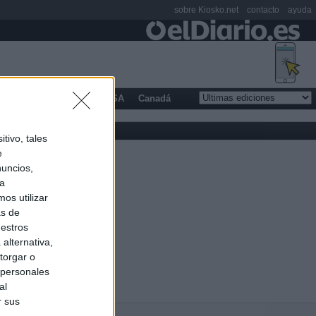
sobre Kiosko.net
contacto
ayuda
opa
Latinoamérica
USA
Canadá
tivo, tales
e
nuncios,
ra
os utilizar
as de
uestros
alternativa,
torgar o
 personales
al
r sus