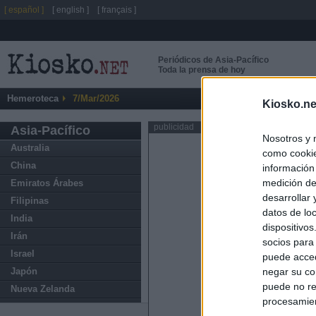
[ español ]
[ english ]
[ français ]
Periódicos de Asia-Pacífico
Toda la prensa de hoy
Hemeroteca
7/Mar/2026
Kiosko.ne
publicidad
Asia-Pacífico
Nosotros y 
Australia
como cookie
China
información
medición de
Emiratos Árabes
desarrollar
Filipinas
datos de loc
India
dispositivo
Irán
socios para
Israel
puede acced
Japón
negar su co
puede no re
Nueva Zelanda
procesamien