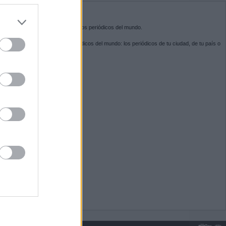
do nuestra
BRE KIOSKO.NET
sko.net
es la puerta de entrada a los periódicos del mundo.
ega por las portadas de los periódicos del mundo: los periódicos de tu ciudad, de tu país o
 otro extremo del mundo.
GUENOS