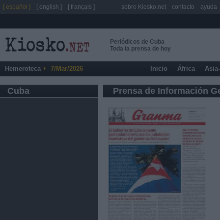
[ español ]
[ english ]
[ français ]
sobre Kiosko.net
contacto
ayuda
Periódicos de Cuba
Toda la prensa de hoy
Hemeroteca
7/Mar/2026
Inicio
África
Asia
Cuba
Prensa de Información G