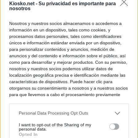
Kiosko.net -
Su privacidad es importante para
nosotros
Nosotros y nuestros socios almacenamos o accedemos a
información en un dispositivo, tales como cookies, y
procesamos datos personales, tales como identificadores
únicos e información estándar enviada por un dispositivo,
para personalizar contenidos y anuncios, medición de
anuncios y del contenido e información sobre el público, así
como para desarrollar y mejorar productos. Con su permiso,
nosotros y nuestros socios podemos utilizar datos de
localización geográfica precisa e identificación mediante las
características de dispositivos. Puede hacer clic para
otorgarnos su consentimiento a nosotros y a nuestros socios
para que llevemos a cabo el procesamiento previamente
descrito. De forma alternativa, puede acceder a información
más detallada y cambiar sus preferencias antes de otorgar o
Personal Data Processing Opt Outs
negar su consentimiento. Tenga en cuenta que algún
procesamiento de sus datos personales puede no requerir
I want to opt-out of the Sharing of my
de su consentimiento, pero usted tiene el derecho de
personal data.
rechazar tal procesamiento. Sus preferencias se aplicarán
Opted In