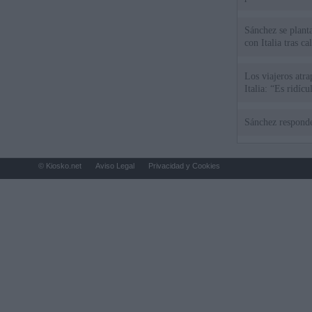
Sánchez se plant
con Italia tras c
Los viajeros atra
Italia: “Es ridíc
Sánchez responde
© Kiosko.net
Aviso Legal
Privacidad y Cookies