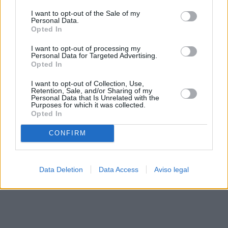
solo a este sitio web. Puede cambiar sus preferencias en
I want to opt-out of the Sale of my
cualquier momento entrando de nuevo en este sitio web o
Personal Data.
visitando nuestra política de privacidad.
Opted In
I want to opt-out of processing my
Personal Data for Targeted Advertising.
Opted In
I want to opt-out of Collection, Use,
Retention, Sale, and/or Sharing of my
Personal Data that Is Unrelated with the
Purposes for which it was collected.
Opted In
CONFIRM
Data Deletion
Data Access
Aviso legal