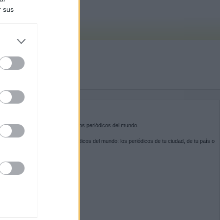
r sus
do nuestra
BRE KIOSKO.NET
sko.net
es la puerta de entrada a los periódicos del mundo.
ega por las portadas de los periódicos del mundo: los periódicos de tu ciudad, de tu país o
 otro extremo del mundo.
GUENOS