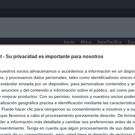
Inicio
África
Asia-Pacífico
Eur
eneral
t -
Su privacidad es importante para nosotros
nuestros socios almacenamos o accedemos a información en un disposi
s, y procesamos datos personales, tales como identificadores únicos 
 estándar enviada por un dispositivo, para personalizar contenidos y a
 anuncios y del contenido e información sobre el público, así como pa
 y mejorar productos. Con su permiso, nosotros y nuestros socios podem
alización geográfica precisa e identificación mediante las característic
s. Puede hacer clic para otorgarnos su consentimiento a nosotros y a n
 que llevemos a cabo el procesamiento previamente descrito. De forma 
er a información más detallada y cambiar sus preferencias antes de o
nsentimiento. Tenga en cuenta que algún procesamiento de sus datos
querir de su consentimiento, pero usted tiene el derecho de rechazar t