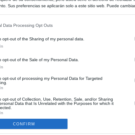
to. Sus preferencias se aplicarán solo a este sitio web. Puede cambia
s en cualquier momento entrando de nuevo en este sitio web o visitan
privacidad.
l Data Processing Opt Outs
o opt-out of the Sharing of my personal data.
In
o opt-out of the Sale of my Personal Data.
ias
In
SO
Kio
 que Ayuso señaló por la compra del ático: "Lo que no se dice es
to opt-out of processing my Personal Data for Targeted
ing.
ene residencia oficial para la presidenta"
Nav
In
del
Ayuso no puede destinar directamente la venta del ático de
o opt-out of Collection, Use, Retention, Sale, and/or Sharing
SÍ
as por los incendios
ersonal Data that Is Unrelated with the Purposes for which it
lected.
In
tico: de los honorarios de la inmobiliaria a la estimación de venta
e Ayuso
CONFIRM