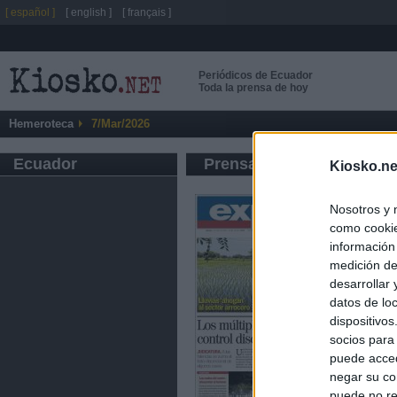
[ español ]
[ english ]
[ français ]
Periódicos de Ecuador
Toda la prensa de hoy
Hemeroteca
7/Mar/2026
Ecuador
Prensa de Información G
Kiosko.ne
Nosotros y 
como cookie
información
medición de
desarrollar
datos de loc
dispositivo
socios para
puede acced
negar su co
puede no re