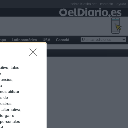
sobre Kiosko.net
contacto
ayuda
opa
Latinoamérica
USA
Canadá
tivo, tales
e
nuncios,
ra
os utilizar
as de
uestros
alternativa,
torgar o
 personales
al