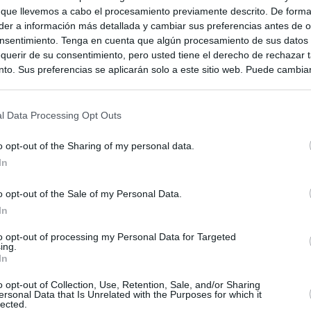
 que llevemos a cabo el procesamiento previamente descrito. De forma 
er a información más detallada y cambiar sus preferencias antes de o
nsentimiento. Tenga en cuenta que algún procesamiento de sus datos
querir de su consentimiento, pero usted tiene el derecho de rechazar t
to. Sus preferencias se aplicarán solo a este sitio web. Puede cambia
s en cualquier momento entrando de nuevo en este sitio web o visitan
privacidad.
l Data Processing Opt Outs
o opt-out of the Sharing of my personal data.
In
o opt-out of the Sale of my Personal Data.
In
to opt-out of processing my Personal Data for Targeted
ing.
In
ias
SO
o opt-out of Collection, Use, Retention, Sale, and/or Sharing
ersonal Data that Is Unrelated with the Purposes for which it
Kio
Ayuso no puede destinar directamente la venta del ático de
lected.
as por los incendios