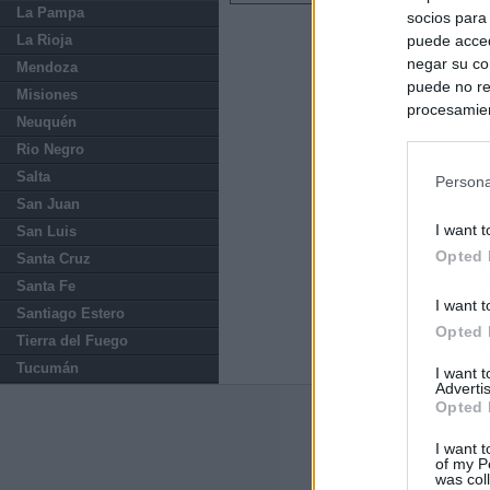
La Pampa
socios para
La Rioja
puede acced
negar su co
Mendoza
puede no re
Misiones
procesamien
Neuquén
preferencia
Rio Negro
política de 
Salta
Persona
San Juan
I want t
San Luis
Opted 
Santa Cruz
Santa Fe
I want t
Santiago Estero
Opted 
Tierra del Fuego
Tucumán
I want 
Advertis
Opted 
Últimas notic
I want t
of my P
El Gobierno de 
was col
Chamberí a ayud