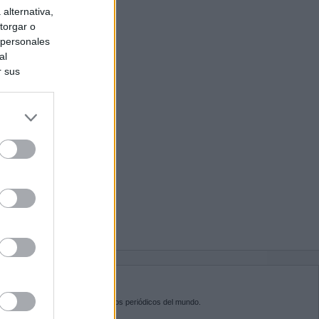
alternativa,
torgar o
 personales
al
r sus
do nuestra
BRE KIOSKO.NET
sko.net
es la puerta de entrada a los periódicos del mundo.