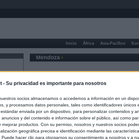
Inicio
África
Asia-Pacífico
Eur
Mendoza
t -
Su privacidad es importante para nosotros
nuestros socios almacenamos o accedemos a información en un disposi
s, y procesamos datos personales, tales como identificadores únicos 
 estándar enviada por un dispositivo, para personalizar contenidos y a
 anuncios y del contenido e información sobre el público, así como pa
 y mejorar productos. Con su permiso, nosotros y nuestros socios podem
alización geográfica precisa e identificación mediante las característic
s. Puede hacer clic para otorgarnos su consentimiento a nosotros y a n