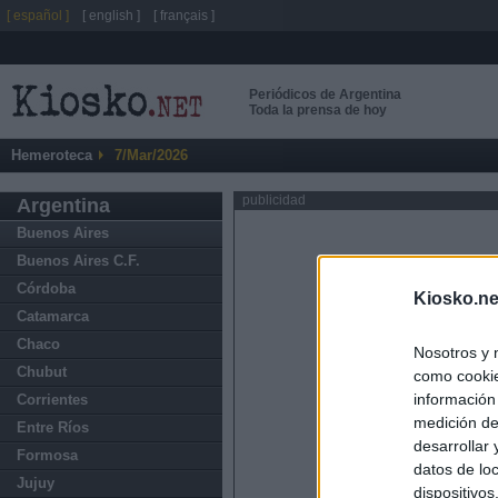
[ español ]
[ english ]
[ français ]
Periódicos de Argentina
Toda la prensa de hoy
Hemeroteca
7/Mar/2026
publicidad
Argentina
Buenos Aires
Buenos Aires C.F.
Córdoba
Kiosko.ne
Catamarca
Chaco
Nosotros y 
Chubut
como cookie
información
Corrientes
medición de
Entre Ríos
desarrollar
Formosa
datos de loc
Jujuy
dispositivo