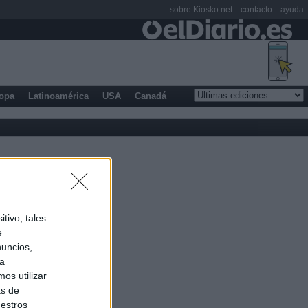
sobre Kiosko.net
contacto
ayuda
opa
Latinoamérica
USA
Canadá
tivo, tales
e
nuncios,
ra
os utilizar
as de
uestros