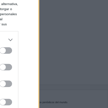
alternativa,
torgar o
 personales
al
r sus
do nuestra
BRE KIOSKO.NET
sko.net
es la puerta de entrada a los periódicos del mundo.