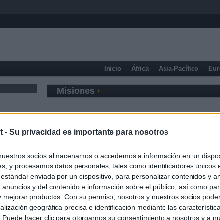
Inicio
África
Asia-Pacífico
Eur
Misiones
t -
Su privacidad es importante para nosotros
nuestros socios almacenamos o accedemos a información en un disposi
s, y procesamos datos personales, tales como identificadores únicos 
 estándar enviada por un dispositivo, para personalizar contenidos y a
 anuncios y del contenido e información sobre el público, así como pa
 y mejorar productos. Con su permiso, nosotros y nuestros socios podem
alización geográfica precisa e identificación mediante las característic
s. Puede hacer clic para otorgarnos su consentimiento a nosotros y a n