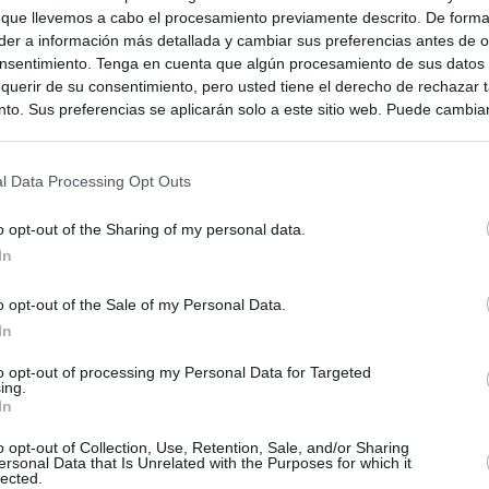
 que llevemos a cabo el procesamiento previamente descrito. De forma 
er a información más detallada y cambiar sus preferencias antes de o
nsentimiento. Tenga en cuenta que algún procesamiento de sus datos
querir de su consentimiento, pero usted tiene el derecho de rechazar t
to. Sus preferencias se aplicarán solo a este sitio web. Puede cambia
s en cualquier momento entrando de nuevo en este sitio web o visitan
privacidad.
l Data Processing Opt Outs
o opt-out of the Sharing of my personal data.
In
o opt-out of the Sale of my Personal Data.
In
to opt-out of processing my Personal Data for Targeted
ing.
In
ias
SO
o opt-out of Collection, Use, Retention, Sale, and/or Sharing
ersonal Data that Is Unrelated with the Purposes for which it
Kio
 que Ayuso señaló por la compra del ático: "Lo que no se dice es
lected.
ene residencia oficial para la presidenta"