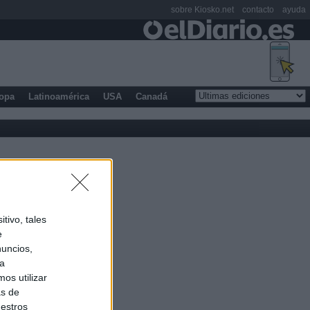
sobre Kiosko.net
contacto
ayuda
opa
Latinoamérica
USA
Canadá
tivo, tales
e
nuncios,
ra
os utilizar
as de
uestros