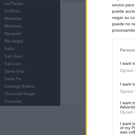
La Pampa
socios para
La Rioja
puede acced
negar su co
Mendoza
puede no re
Misiones
procesamien
Neuquén
preferencia
Rio Negro
política de 
Salta
Persona
San Juan
I want t
San Luis
Opted 
Santa Cruz
Santa Fe
I want t
Santiago Estero
Opted 
Tierra del Fuego
Tucumán
I want 
Advertis
Opted 
Últimas notic
I want t
of my P
El consejero al
was col
que Madrid no ti