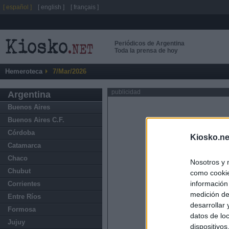
[ español ]
[ english ]
[ français ]
Periódicos de Argentina
Toda la prensa de hoy
Hemeroteca
7/Mar/2026
publicidad
Argentina
Buenos Aires
Buenos Aires C.F.
Córdoba
Kiosko.ne
Catamarca
Chaco
Nosotros y 
Chubut
como cookie
información
Corrientes
medición de
Entre Ríos
desarrollar
Formosa
datos de loc
Jujuy
dispositivo