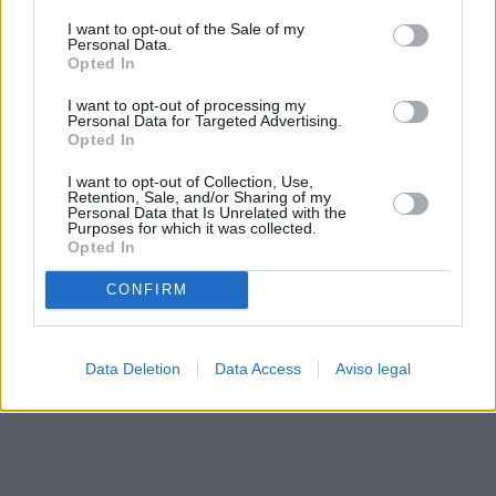
solo a este sitio web. Puede cambiar sus preferencias en
I want to opt-out of the Sale of my
cualquier momento entrando de nuevo en este sitio web o
Personal Data.
visitando nuestra política de privacidad.
Opted In
I want to opt-out of processing my
Personal Data for Targeted Advertising.
Opted In
I want to opt-out of Collection, Use,
Retention, Sale, and/or Sharing of my
Personal Data that Is Unrelated with the
Purposes for which it was collected.
Opted In
CONFIRM
Data Deletion
Data Access
Aviso legal