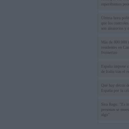
esperábamos peo
Última hora polít
que los controles
son aleatorios y 
Más de 800.000 t
residentes en Can
fronterizo
España impone co
de Italia tras el
Qué hay detrás d
España por la cri
Sira Rego: "Es i
personas se muev
algo"