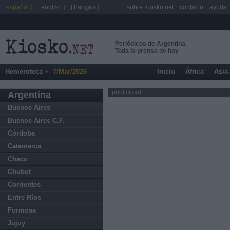
[ español ]
[ english ]
[ français ]
sobre Kiosko.net
contacto
ayuda
Periódicos de Argentina
Toda la prensa de hoy
Hemeroteca
7/Mar/2026
Inicio
África
Asia
publicidad
Argentina
Buenos Aires
Buenos Aires C.F.
Córdoba
Catamarca
Chaco
Chubut
Corrientes
Entre Ríos
Formosa
Jujuy