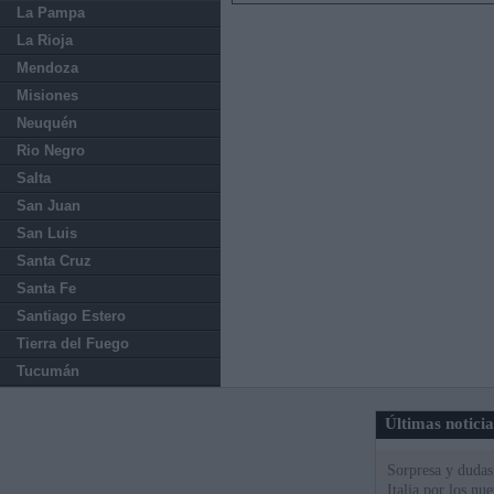
La Pampa
La Rioja
Mendoza
Misiones
Neuquén
Rio Negro
Salta
San Juan
San Luis
Santa Cruz
Santa Fe
Santiago Estero
Tierra del Fuego
Tucumán
Últimas notici
Sorpresa y dudas 
Italia por los nu