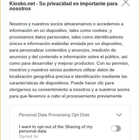
Kiosko.net -
Su privacidad es importante para
nosotros
Nosotros y nuestros socios almacenamos o accedemos a
información en un dispositivo, tales como cookies, y
procesamos datos personales, tales como identificadores
únicos e información estándar enviada por un dispositivo,
para personalizar contenidos y anuncios, medición de
anuncios y del contenido e información sobre el público, así
como para desarrollar y mejorar productos. Con su permiso,
nosotros y nuestros socios podemos utilizar datos de
localización geográfica precisa e identificación mediante las
características de dispositivos. Puede hacer clic para
otorgarnos su consentimiento a nosotros y a nuestros socios
para que llevemos a cabo el procesamiento previamente
descrito. De forma alternativa, puede acceder a información
más detallada y cambiar sus preferencias antes de otorgar o
Personal Data Processing Opt Outs
negar su consentimiento. Tenga en cuenta que algún
procesamiento de sus datos personales puede no requerir
I want to opt-out of the Sharing of my
de su consentimiento, pero usted tiene el derecho de
personal data.
rechazar tal procesamiento. Sus preferencias se aplicarán
Opted In