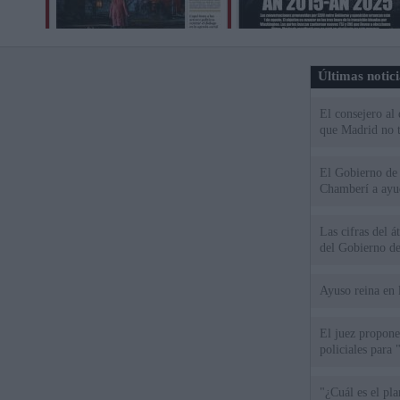
Últimas notic
El consejero al
que Madrid no ti
El Gobierno de 
Chamberí a ayud
Las cifras del á
del Gobierno d
Ayuso reina en 
El juez propone 
policiales para 
"¿Cuál es el pl