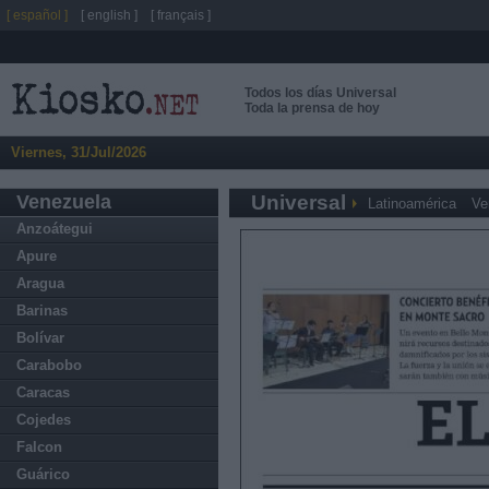
[ español ]
[ english ]
[ français ]
Todos los días Universal
Toda la prensa de hoy
Viernes, 31/Jul/2026
Venezuela
Universal
Latinoamérica
Ve
Anzoátegui
Apure
Aragua
Barinas
Bolívar
Carabobo
Caracas
Cojedes
Falcon
Guárico