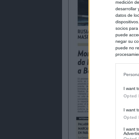
medición de
desarrollar
datos de loc
dispositivo
socios para
puede acced
negar su co
puede no re
procesamien
preferencia
política de 
Persona
I want t
Opted 
I want t
Opted 
I want 
Advertis
Opted 