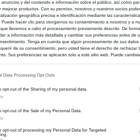
 anuncios y del contenido e información sobre el público, así como pa
 y mejorar productos. Con su permiso, nosotros y nuestros socios podem
alización geográfica precisa e identificación mediante las característic
s. Puede hacer clic para otorgarnos su consentimiento a nosotros y a n
 que llevemos a cabo el procesamiento previamente descrito. De forma 
er a información más detallada y cambiar sus preferencias antes de o
nsentimiento. Tenga en cuenta que algún procesamiento de sus datos
querir de su consentimiento, pero usted tiene el derecho de rechazar t
to. Sus preferencias se aplicarán solo a este sitio web. Puede cambia
s en cualquier momento entrando de nuevo en este sitio web o visitan
privacidad.
l Data Processing Opt Outs
o opt-out of the Sharing of my personal data.
In
o opt-out of the Sale of my Personal Data.
In
to opt-out of processing my Personal Data for Targeted
ing.
In