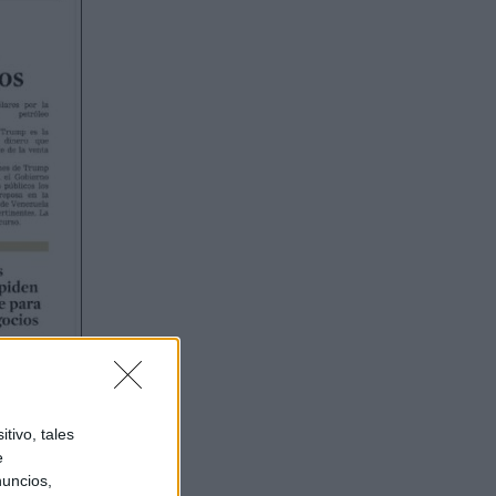
tivo, tales
e
nuncios,