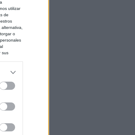
ra
os utilizar
as de
uestros
alternativa,
torgar o
 personales
al
r sus
do nuestra