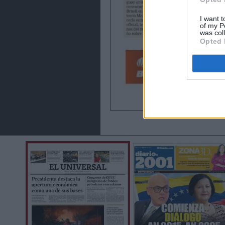
I want t
of my P
was col
Opted 