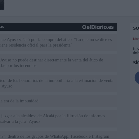
ias
SO
Kio
 que Ayuso señaló por la compra del ático: "Lo que no se dice es
ene residencia oficial para la presidenta"
Nav
del
Ayuso no puede destinar directamente la venta del ático de
SÍ
as por los incendios
tico: de los honorarios de la inmobiliaria a la estimación de venta
e Ayuso
la era de la impunidad
juzgar a la alcaldesa de Alcalá por la filtración de informes
"salvar a la jefa" Ayuso
an?": dentro de los grupos de WhatsApp, Facebook e Instagram