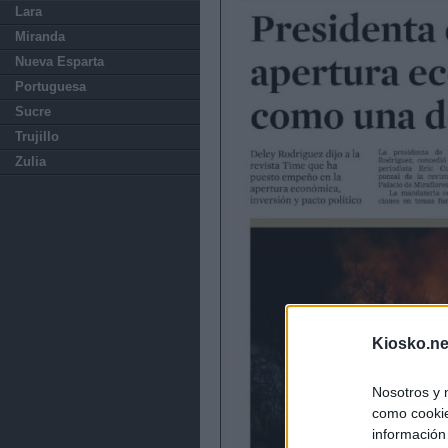
Lara
Miranda
Nueva Esparta
Portuguesa
Sucre
Trujillo
Zulia
Kiosko.ne
Nosotros y 
como cookie
información