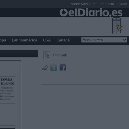
sobre Kiosko.net
contacto
ayuda
opa
Latinoamérica
USA
Canadá
sitio web