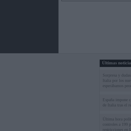
Últimas notici
Sorpresa y dudas 
Italia por los nu
esperábamos peo
España impone co
de Italia tras el
Última hora polít
controles a 199 p
restricciones en l