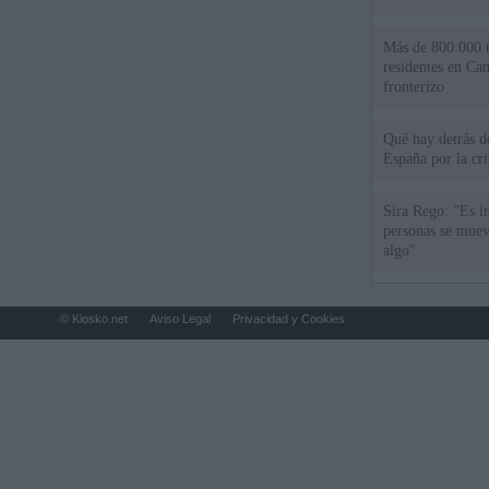
Más de 800.000 t
residentes en Can
fronterizo
Qué hay detrás d
España por la cri
Sira Rego: "Es i
personas se muev
algo"
© Kiosko.net
Aviso Legal
Privacidad y Cookies