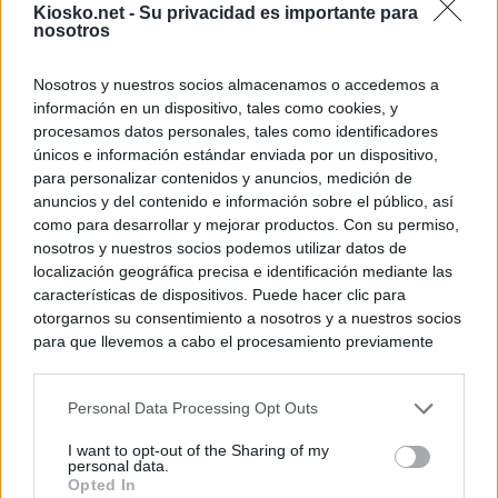
Kiosko.net -
Su privacidad es importante para
nosotros
Nosotros y nuestros socios almacenamos o accedemos a
información en un dispositivo, tales como cookies, y
procesamos datos personales, tales como identificadores
únicos e información estándar enviada por un dispositivo,
para personalizar contenidos y anuncios, medición de
anuncios y del contenido e información sobre el público, así
como para desarrollar y mejorar productos. Con su permiso,
nosotros y nuestros socios podemos utilizar datos de
localización geográfica precisa e identificación mediante las
características de dispositivos. Puede hacer clic para
otorgarnos su consentimiento a nosotros y a nuestros socios
para que llevemos a cabo el procesamiento previamente
descrito. De forma alternativa, puede acceder a información
más detallada y cambiar sus preferencias antes de otorgar o
Personal Data Processing Opt Outs
negar su consentimiento. Tenga en cuenta que algún
procesamiento de sus datos personales puede no requerir
I want to opt-out of the Sharing of my
de su consentimiento, pero usted tiene el derecho de
personal data.
rechazar tal procesamiento. Sus preferencias se aplicarán
Opted In