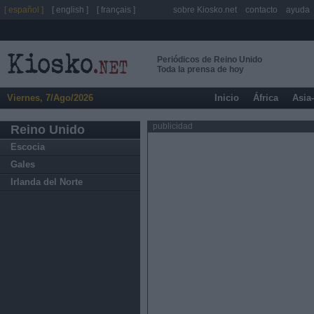
[ español ]
[ english ]
[ français ]
sobre Kiosko.net
contacto
ayuda
Periódicos de Reino Unido
Toda la prensa de hoy
Viernes, 7/Ago/2026
Inicio
África
Asia
publicidad
Reino Unido
Escocia
Gales
Irlanda del Norte