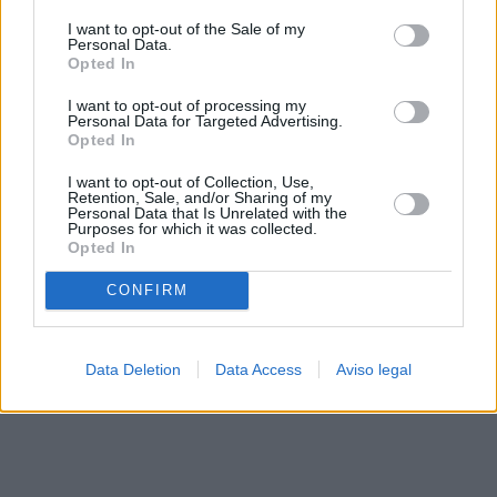
solo a este sitio web. Puede cambiar sus preferencias en
I want to opt-out of the Sale of my
cualquier momento entrando de nuevo en este sitio web o
Personal Data.
visitando nuestra política de privacidad.
Opted In
I want to opt-out of processing my
Personal Data for Targeted Advertising.
Opted In
I want to opt-out of Collection, Use,
Retention, Sale, and/or Sharing of my
Personal Data that Is Unrelated with the
Purposes for which it was collected.
Opted In
CONFIRM
Data Deletion
Data Access
Aviso legal