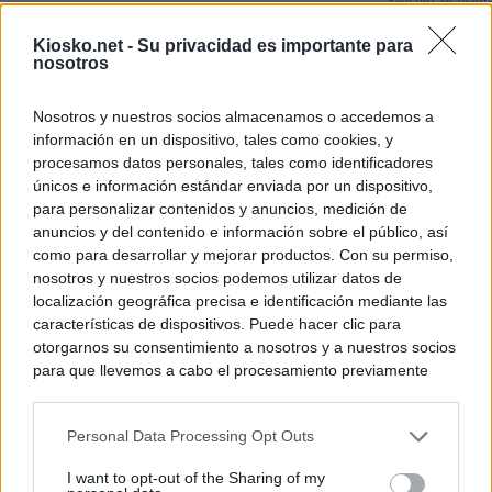
Sánchez se plant
con Italia tras c
Kiosko.net -
Su privacidad es importante para
nosotros
Los viajeros atra
Italia: “Es ridíc
Nosotros y nuestros socios almacenamos o accedemos a
información en un dispositivo, tales como cookies, y
Sánchez responde
procesamos datos personales, tales como identificadores
únicos e información estándar enviada por un dispositivo,
para personalizar contenidos y anuncios, medición de
© Kiosko.net
Aviso Legal
Privacidad y Cookies
anuncios y del contenido e información sobre el público, así
como para desarrollar y mejorar productos. Con su permiso,
nosotros y nuestros socios podemos utilizar datos de
localización geográfica precisa e identificación mediante las
características de dispositivos. Puede hacer clic para
otorgarnos su consentimiento a nosotros y a nuestros socios
para que llevemos a cabo el procesamiento previamente
descrito. De forma alternativa, puede acceder a información
más detallada y cambiar sus preferencias antes de otorgar o
Personal Data Processing Opt Outs
negar su consentimiento. Tenga en cuenta que algún
procesamiento de sus datos personales puede no requerir
I want to opt-out of the Sharing of my
de su consentimiento, pero usted tiene el derecho de