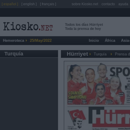
[ español ]
[ english ]
[ français ]
sobre Kiosko.net
contacto
ayuda
Todos los días Hürriyet
Toda la prensa de hoy
Hemeroteca
25/May/2022
Inicio
África
Asia
Turquía
Hürriyet
Turquía
Prensa d