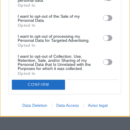
personal data.
rechazar tal procesamiento. Sus preferencias se aplicarán
Opted In
solo a este sitio web. Puede cambiar sus preferencias en
I want to opt-out of the Sale of my
cualquier momento entrando de nuevo en este sitio web o
Personal Data.
visitando nuestra política de privacidad.
Opted In
I want to opt-out of processing my
Personal Data for Targeted Advertising.
Opted In
I want to opt-out of Collection, Use,
Retention, Sale, and/or Sharing of my
Personal Data that Is Unrelated with the
Purposes for which it was collected.
Opted In
CONFIRM
Data Deletion
Data Access
Aviso legal