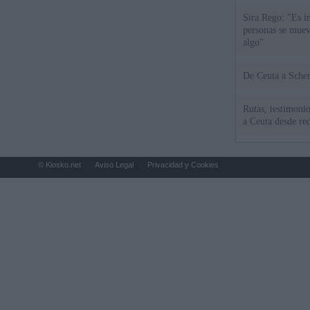
Sira Rego: "Es i
personas se muev
algo"
De Ceu
Rutas, testimonio
a Ceuta desde red
© Kiosko.net
Aviso Legal
Privacidad y Cookies