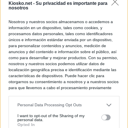
Kiosko.net -
Su privacidad es importante para
nosotros
Nosotros y nuestros socios almacenamos o accedemos a
información en un dispositivo, tales como cookies, y
procesamos datos personales, tales como identificadores
únicos e información estándar enviada por un dispositivo,
para personalizar contenidos y anuncios, medición de
anuncios y del contenido e información sobre el público, así
como para desarrollar y mejorar productos. Con su permiso,
nosotros y nuestros socios podemos utilizar datos de
localización geográfica precisa e identificación mediante las
características de dispositivos. Puede hacer clic para
otorgarnos su consentimiento a nosotros y a nuestros socios
para que llevemos a cabo el procesamiento previamente
descrito. De forma alternativa, puede acceder a información
más detallada y cambiar sus preferencias antes de otorgar o
Personal Data Processing Opt Outs
negar su consentimiento. Tenga en cuenta que algún
procesamiento de sus datos personales puede no requerir
I want to opt-out of the Sharing of my
de su consentimiento, pero usted tiene el derecho de
personal data.
rechazar tal procesamiento. Sus preferencias se aplicarán
Opted In