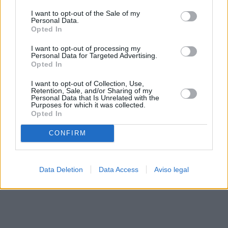
solo a este sitio web. Puede cambiar sus preferencias en
I want to opt-out of the Sale of my
cualquier momento entrando de nuevo en este sitio web o
Personal Data.
visitando nuestra política de privacidad.
Opted In
I want to opt-out of processing my
Personal Data for Targeted Advertising.
Opted In
I want to opt-out of Collection, Use,
Retention, Sale, and/or Sharing of my
Personal Data that Is Unrelated with the
Purposes for which it was collected.
Opted In
CONFIRM
Data Deletion
Data Access
Aviso legal