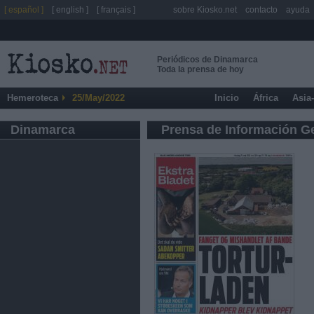
[ español ]
[ english ]
[ français ]
sobre Kiosko.net
contacto
ayuda
Periódicos de Dinamarca
Toda la prensa de hoy
Hemeroteca
25/May/2022
Inicio
África
Asia
Dinamarca
Prensa de Información G