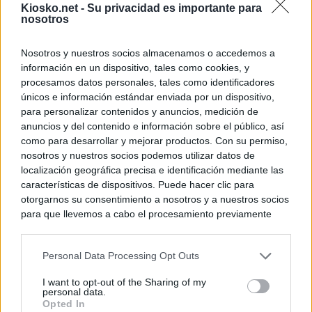
Kiosko.net -
Su privacidad es importante para
nosotros
Nosotros y nuestros socios almacenamos o accedemos a
información en un dispositivo, tales como cookies, y
procesamos datos personales, tales como identificadores
únicos e información estándar enviada por un dispositivo,
para personalizar contenidos y anuncios, medición de
anuncios y del contenido e información sobre el público, así
como para desarrollar y mejorar productos. Con su permiso,
nosotros y nuestros socios podemos utilizar datos de
localización geográfica precisa e identificación mediante las
características de dispositivos. Puede hacer clic para
otorgarnos su consentimiento a nosotros y a nuestros socios
para que llevemos a cabo el procesamiento previamente
descrito. De forma alternativa, puede acceder a información
más detallada y cambiar sus preferencias antes de otorgar o
Personal Data Processing Opt Outs
negar su consentimiento. Tenga en cuenta que algún
procesamiento de sus datos personales puede no requerir
I want to opt-out of the Sharing of my
de su consentimiento, pero usted tiene el derecho de
personal data.
rechazar tal procesamiento. Sus preferencias se aplicarán
Opted In