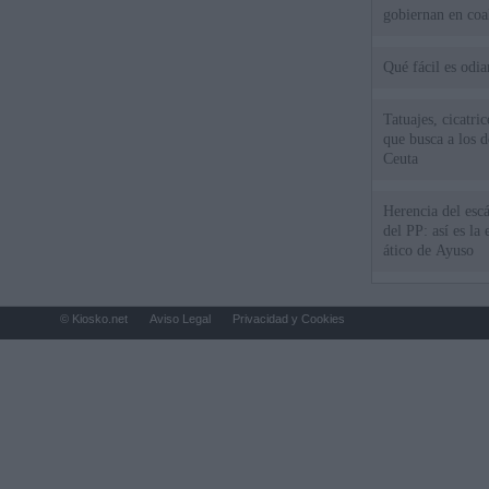
gobiernan en coa
Qué fácil es odi
Tatuajes, cicatri
que busca a los d
Ceuta
Herencia del esc
del PP: así es l
ático de Ayuso
© Kiosko.net
Aviso Legal
Privacidad y Cookies