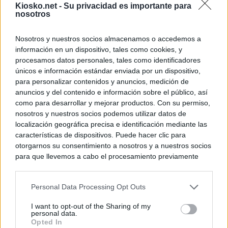
Kiosko.net -
Su privacidad es importante para
nosotros
Nosotros y nuestros socios almacenamos o accedemos a
información en un dispositivo, tales como cookies, y
procesamos datos personales, tales como identificadores
únicos e información estándar enviada por un dispositivo,
para personalizar contenidos y anuncios, medición de
anuncios y del contenido e información sobre el público, así
como para desarrollar y mejorar productos. Con su permiso,
nosotros y nuestros socios podemos utilizar datos de
localización geográfica precisa e identificación mediante las
características de dispositivos. Puede hacer clic para
otorgarnos su consentimiento a nosotros y a nuestros socios
para que llevemos a cabo el procesamiento previamente
descrito. De forma alternativa, puede acceder a información
más detallada y cambiar sus preferencias antes de otorgar o
Personal Data Processing Opt Outs
negar su consentimiento. Tenga en cuenta que algún
procesamiento de sus datos personales puede no requerir
I want to opt-out of the Sharing of my
de su consentimiento, pero usted tiene el derecho de
personal data.
rechazar tal procesamiento. Sus preferencias se aplicarán
Opted In