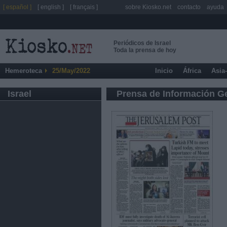
[ español ]
[ english ]
[ français ]
sobre Kiosko.net
contacto
ayuda
Periódicos de Israel
Toda la prensa de hoy
Hemeroteca
25/May/2022
Inicio
África
Asia
Israel
Prensa de Información G