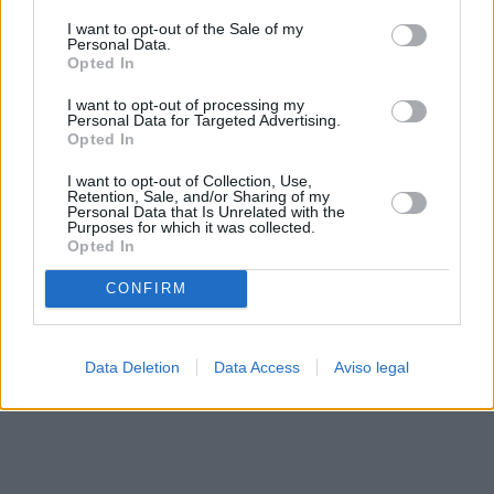
solo a este sitio web. Puede cambiar sus preferencias en
I want to opt-out of the Sale of my
cualquier momento entrando de nuevo en este sitio web o
Personal Data.
visitando nuestra política de privacidad.
Opted In
I want to opt-out of processing my
Personal Data for Targeted Advertising.
Opted In
I want to opt-out of Collection, Use,
Retention, Sale, and/or Sharing of my
Personal Data that Is Unrelated with the
Purposes for which it was collected.
Opted In
CONFIRM
Data Deletion
Data Access
Aviso legal