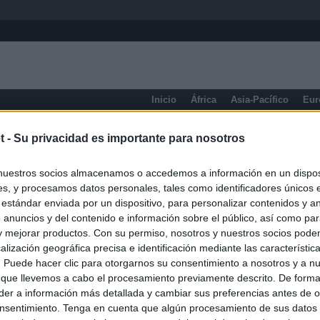
Inicio
África
Asia-Pacífico
Eur
Prensa de Información General
t -
Su privacidad es importante para nosotros
nuestros socios almacenamos o accedemos a información en un disposi
s, y procesamos datos personales, tales como identificadores únicos 
 estándar enviada por un dispositivo, para personalizar contenidos y a
 anuncios y del contenido e información sobre el público, así como pa
 y mejorar productos. Con su permiso, nosotros y nuestros socios podem
alización geográfica precisa e identificación mediante las característic
s. Puede hacer clic para otorgarnos su consentimiento a nosotros y a n
 que llevemos a cabo el procesamiento previamente descrito. De forma 
er a información más detallada y cambiar sus preferencias antes de o
nsentimiento. Tenga en cuenta que algún procesamiento de sus datos