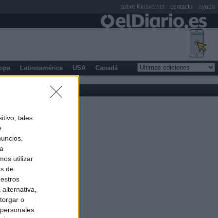
sobre Kiosko.net
contacto
ayuda
opa
Latinoamérica
USA
Canadá
tivo, tales
e
nuncios,
ra
os utilizar
as de
uestros
alternativa,
torgar o
 personales