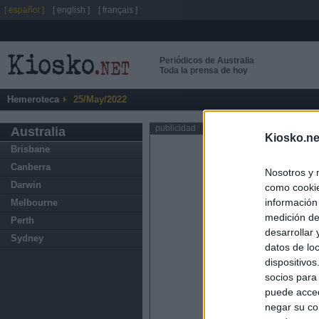
[ español ]
[ english ]
[ français ]
Periódicos de Australia
Toda la prensa de hoy
Hemeroteca
25/May/2022
publicidad
Australia
Kiosko.ne
Brisbane
Canberra
Nosotros y 
Darwin
como cookie
información
Melbourne
medición de
Perth
desarrollar
Sydney
datos de loc
dispositivo
socios para
puede acced
negar su co