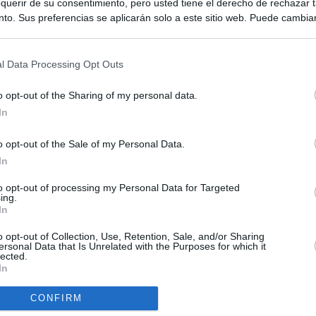
querir de su consentimiento, pero usted tiene el derecho de rechazar t
to. Sus preferencias se aplicarán solo a este sitio web. Puede cambia
s en cualquier momento entrando de nuevo en este sitio web o visitan
privacidad.
l Data Processing Opt Outs
o opt-out of the Sharing of my personal data.
In
o opt-out of the Sale of my Personal Data.
ias
SO
In
Kio
ntroles a los viajeros procedentes de Italia tras el rechazo de
to opt-out of processing my Personal Data for Targeted
los
ing.
Nav
In
del
el ultimátum del Gobierno y mantiene los controles a viajeros de
SÍ
o opt-out of Collection, Use, Retention, Sale, and/or Sharing
 15 de agosto: "No aceptamos imposiciones"
ersonal Data that Is Unrelated with the Purposes for which it
lected.
In
uará contra las comunidades que no acojan a los menores
 crisis de Ceuta
CONFIRM