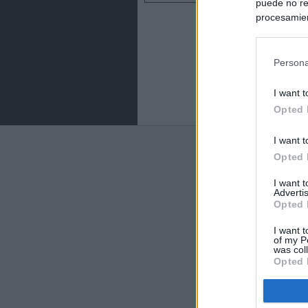
puede no re
procesamien
preferencia
política de 
Persona
I want t
Opted 
I want t
Últimas notic
Opted 
España impone co
I want 
Meloni a quitar
Advertis
Opted 
Italia rechaza 
I want t
España hasta el
of my P
was col
Opted 
La Fiscalía act
asignados por la