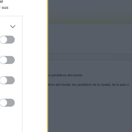
al
r sus
do nuestra
BRE KIOSKO.NET
sko.net
es la puerta de entrada a los periódicos del mundo.
ega por las portadas de los periódicos del mundo: los periódicos de tu ciudad, de tu país o
 otro extremo del mundo.
GUENOS