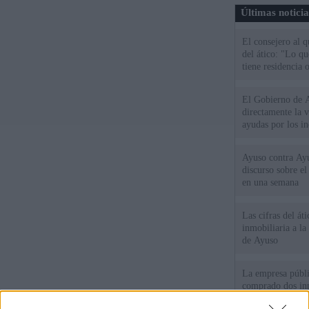
Últimas notici
El consejero al 
del ático: "Lo q
tiene residencia o
El Gobierno de A
directamente la 
ayudas por los i
Ayuso contra Ay
discurso sobre e
en una semana
Las cifras del át
inmobiliaria a l
de Ayuso
La empresa públic
comprado dos inm
aunque Ayuso dic