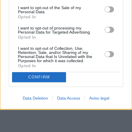
solo a este sitio web. Puede cambiar sus preferencias en
I want to opt-out of the Sale of my
cualquier momento entrando de nuevo en este sitio web o
Personal Data.
visitando nuestra política de privacidad.
Opted In
I want to opt-out of processing my
Personal Data for Targeted Advertising.
Opted In
I want to opt-out of Collection, Use,
Retention, Sale, and/or Sharing of my
Personal Data that Is Unrelated with the
Purposes for which it was collected.
Opted In
CONFIRM
Data Deletion
Data Access
Aviso legal