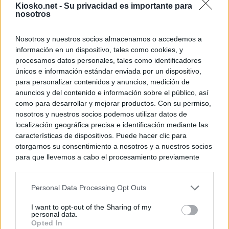
el año"
Kiosko.net -
Su privacidad es importante para
nosotros
Ayuso reina en l
Nosotros y nuestros socios almacenamos o accedemos a
información en un dispositivo, tales como cookies, y
© Kiosko.net
Aviso Legal
Privacidad y Cookies
procesamos datos personales, tales como identificadores
únicos e información estándar enviada por un dispositivo,
para personalizar contenidos y anuncios, medición de
anuncios y del contenido e información sobre el público, así
como para desarrollar y mejorar productos. Con su permiso,
nosotros y nuestros socios podemos utilizar datos de
localización geográfica precisa e identificación mediante las
características de dispositivos. Puede hacer clic para
otorgarnos su consentimiento a nosotros y a nuestros socios
para que llevemos a cabo el procesamiento previamente
descrito. De forma alternativa, puede acceder a información
más detallada y cambiar sus preferencias antes de otorgar o
Personal Data Processing Opt Outs
negar su consentimiento. Tenga en cuenta que algún
procesamiento de sus datos personales puede no requerir
I want to opt-out of the Sharing of my
de su consentimiento, pero usted tiene el derecho de
personal data.
rechazar tal procesamiento. Sus preferencias se aplicarán
Opted In