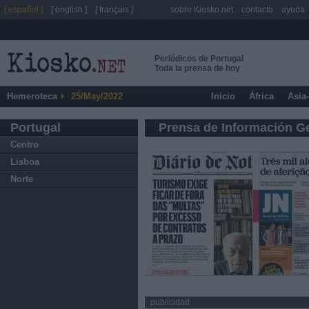
[ español ]
[ english ]
[ français ]
sobre Kiosko.net
contacto
ayuda
Periódicos de Portugal
Toda la prensa de hoy
Hemeroteca
25/May/2022
Inicio
África
Asia
Portugal
Prensa de Información G
Centro
Lisboa
Norte
publicidad