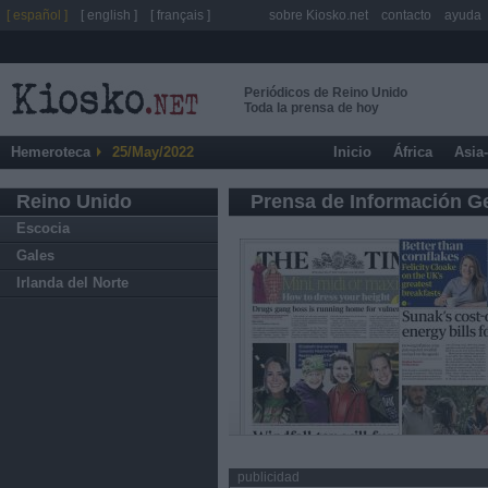
[ español ]
[ english ]
[ français ]
sobre Kiosko.net
contacto
ayuda
Periódicos de Reino Unido
Toda la prensa de hoy
Hemeroteca
25/May/2022
Inicio
África
Asia
Reino Unido
Prensa de Información G
Escocia
Gales
Irlanda del Norte
publicidad