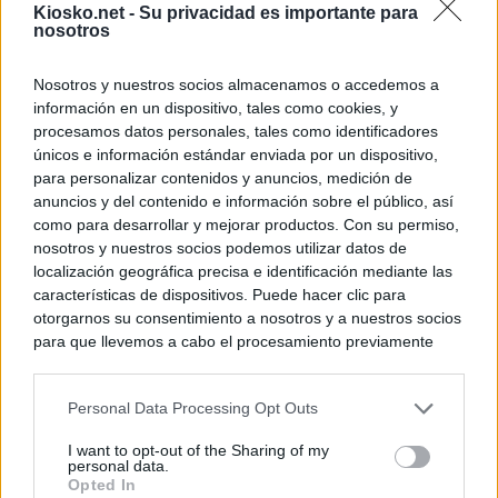
Kiosko.net -
Su privacidad es importante para
El Gobierno rech
nosotros
ministros acudan 
de Ceuta
Nosotros y nuestros socios almacenamos o accedemos a
información en un dispositivo, tales como cookies, y
© Kiosko.net
Aviso Legal
Privacidad y Cookies
procesamos datos personales, tales como identificadores
únicos e información estándar enviada por un dispositivo,
para personalizar contenidos y anuncios, medición de
anuncios y del contenido e información sobre el público, así
como para desarrollar y mejorar productos. Con su permiso,
nosotros y nuestros socios podemos utilizar datos de
localización geográfica precisa e identificación mediante las
características de dispositivos. Puede hacer clic para
otorgarnos su consentimiento a nosotros y a nuestros socios
para que llevemos a cabo el procesamiento previamente
descrito. De forma alternativa, puede acceder a información
más detallada y cambiar sus preferencias antes de otorgar o
Personal Data Processing Opt Outs
negar su consentimiento. Tenga en cuenta que algún
procesamiento de sus datos personales puede no requerir
I want to opt-out of the Sharing of my
de su consentimiento, pero usted tiene el derecho de
personal data.
rechazar tal procesamiento. Sus preferencias se aplicarán
Opted In