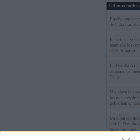
Últimas notici
España impone co
de Italia tras el
Italia rechaza e
mantiene los cont
el 15 de agosto:
La Fiscalía actu
acojan a los meno
Ceuta
Vox eleva la pres
los menores de C
gobiernan en coa
Un diputado de 
ante la Fiscalía 
los inmigrantes”