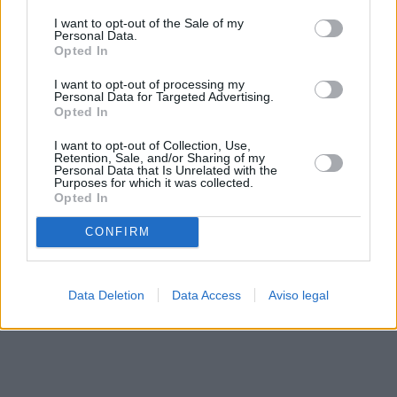
solo a este sitio web. Puede cambiar sus preferencias en
I want to opt-out of the Sale of my
cualquier momento entrando de nuevo en este sitio web o
Personal Data.
visitando nuestra política de privacidad.
Opted In
I want to opt-out of processing my
Personal Data for Targeted Advertising.
Opted In
I want to opt-out of Collection, Use,
Retention, Sale, and/or Sharing of my
Personal Data that Is Unrelated with the
Purposes for which it was collected.
Opted In
CONFIRM
Data Deletion
Data Access
Aviso legal