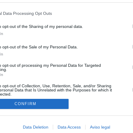
s en cualquier momento entrando de nuevo en este sitio web o visitan
pró el ático de Ayuso
privacidad.
l Data Processing Opt Outs
ompró el Gobierno de Ayuso en Chamberí tampoco puede ser
al: lo prohíbe la normativa municipal
o opt-out of the Sharing of my personal data.
In
riaguez de la impunidad
o opt-out of the Sale of my Personal Data.
 la alerta en Ceuta y estrecha la coordinación con Marruecos
In
adas a cruzar la frontera
to opt-out of processing my Personal Data for Targeted
grama al Gobierno y cita a Marlaska y Robles en el Senado la
ing.
e por la crisis en Ceuta
In
o opt-out of Collection, Use, Retention, Sale, and/or Sharing
ersonal Data that Is Unrelated with the Purposes for which it
lected.
In
CONFIRM
Data Deletion
Data Access
Aviso legal