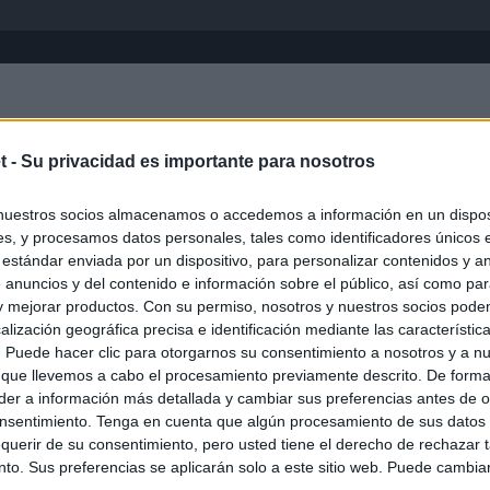
Inicio
África
Asia-Pacífico
Eur
t -
Su privacidad es importante para nosotros
nuestros socios almacenamos o accedemos a información en un disposi
s, y procesamos datos personales, tales como identificadores únicos 
 estándar enviada por un dispositivo, para personalizar contenidos y a
 anuncios y del contenido e información sobre el público, así como pa
 y mejorar productos. Con su permiso, nosotros y nuestros socios podem
alización geográfica precisa e identificación mediante las característic
s. Puede hacer clic para otorgarnos su consentimiento a nosotros y a n
ias
SO
 que llevemos a cabo el procesamiento previamente descrito. De forma 
er a información más detallada y cambiar sus preferencias antes de o
Kio
ará ante la Fiscalía al consejo de administración de Planifica
nsentimiento. Tenga en cuenta que algún procesamiento de sus datos
scándalo del ático
Nav
querir de su consentimiento, pero usted tiene el derecho de rechazar t
del
to. Sus preferencias se aplicarán solo a este sitio web. Puede cambia
cándalo Púnica y refugio de cargos del PP: así es la empresa
SÍ