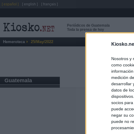
[ español ]
[ english ]
[ français ]
Periódicos de Guatemala
Toda la prensa de hoy
Hemeroteca
25/May/2022
Kiosko.ne
Nosotros y 
como cookie
información
medición de
Guatemala
desarrollar
datos de loc
dispositivo
Últimas notic
socios para
puede acced
El PSOE denunci
negar su co
Madrid por el e
puede no re
procesamien
Herencia del es