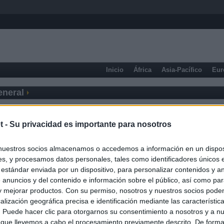
Inicio
África
Asia-Pacífico
Eur
eneral
t -
Su privacidad es importante para nosotros
nuestros socios almacenamos o accedemos a información en un disposi
s, y procesamos datos personales, tales como identificadores únicos 
 estándar enviada por un dispositivo, para personalizar contenidos y a
 anuncios y del contenido e información sobre el público, así como pa
 y mejorar productos. Con su permiso, nosotros y nuestros socios podem
alización geográfica precisa e identificación mediante las característic
s. Puede hacer clic para otorgarnos su consentimiento a nosotros y a n
 que llevemos a cabo el procesamiento previamente descrito. De forma 