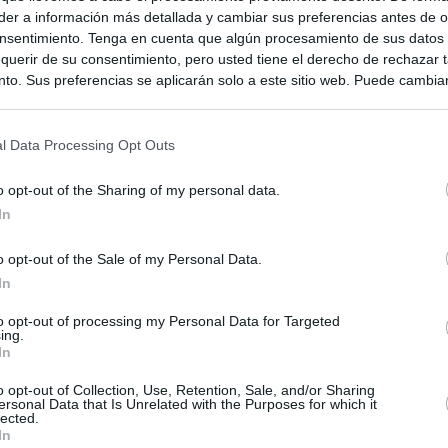
er a información más detallada y cambiar sus preferencias antes de o
nsentimiento. Tenga en cuenta que algún procesamiento de sus datos
querir de su consentimiento, pero usted tiene el derecho de rechazar t
to. Sus preferencias se aplicarán solo a este sitio web. Puede cambia
s en cualquier momento entrando de nuevo en este sitio web o visitan
privacidad.
l Data Processing Opt Outs
o opt-out of the Sharing of my personal data.
In
o opt-out of the Sale of my Personal Data.
In
to opt-out of processing my Personal Data for Targeted
ing.
ias
SO
In
Kio
 que Ayuso señaló por la compra del ático: "Lo que no se dice es
o opt-out of Collection, Use, Retention, Sale, and/or Sharing
ersonal Data that Is Unrelated with the Purposes for which it
ene residencia oficial para la presidenta"
Nav
lected.
del
In