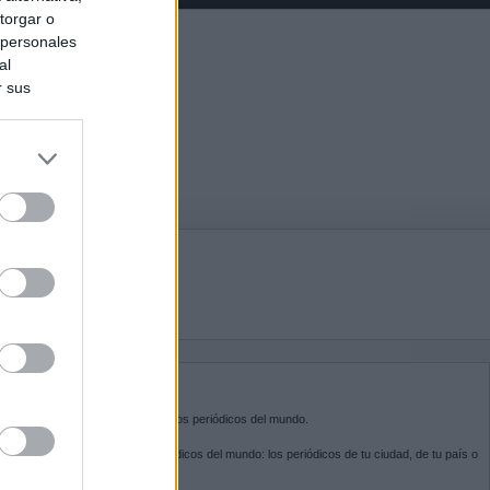
torgar o
 personales
al
r sus
do nuestra
BRE KIOSKO.NET
sko.net
es la puerta de entrada a los periódicos del mundo.
ega por las portadas de los periódicos del mundo: los periódicos de tu ciudad, de tu país o
 otro extremo del mundo.