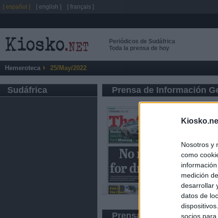
[ español ]
[ english ]
[ français ]
Periódicos de Sudáfrica
Toda la prensa de hoy
Hemeroteca
25/May/2022
Sudáfrica
Prensa de Información G
Kiosko.ne
Nosotros y 
como cookie
información
medición de
desarrollar
datos de loc
dispositivo
Prensa Económica
socios para