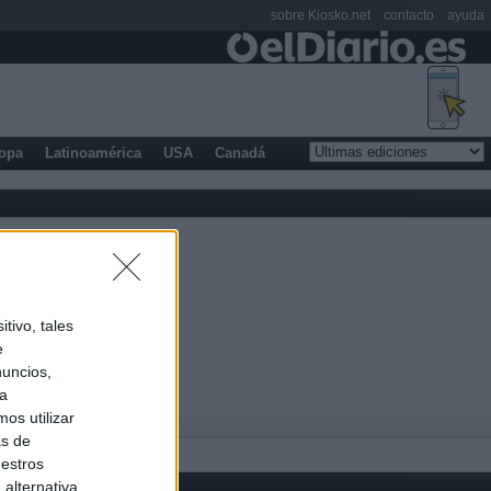
sobre Kiosko.net
contacto
ayuda
opa
Latinoamérica
USA
Canadá
tivo, tales
e
nuncios,
ra
os utilizar
as de
uestros
alternativa,