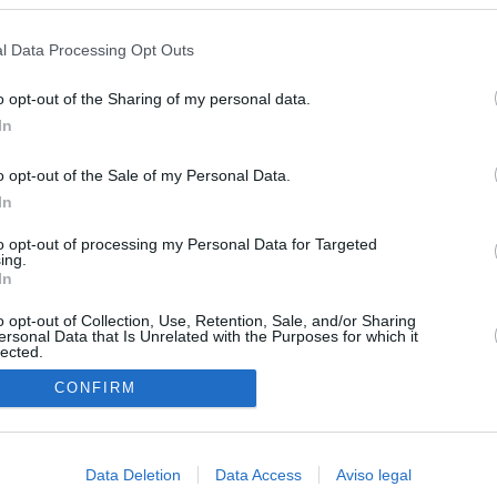
s en cualquier momento entrando de nuevo en este sitio web o visitan
Madrid en una semana
privacidad.
l Data Processing Opt Outs
tico: de los honorarios de la inmobiliaria a la estimación de venta
e Ayuso
o opt-out of the Sharing of my personal data.
In
ica del ático de lujo solo ha comprado dos inmuebles en los
ios aunque Ayuso dice que realiza compraventas "todo el año"
o opt-out of the Sale of my Personal Data.
In
rar" Vox y qué no de las unidades de violencia de género que
en el Gobierno andaluz
to opt-out of processing my Personal Data for Targeted
ing.
res migrantes siguen por las calles del Príncipe sin acogida:
In
o a la intemperie"
o opt-out of Collection, Use, Retention, Sale, and/or Sharing
ersonal Data that Is Unrelated with the Purposes for which it
lected.
In
CONFIRM
Data Deletion
Data Access
Aviso legal