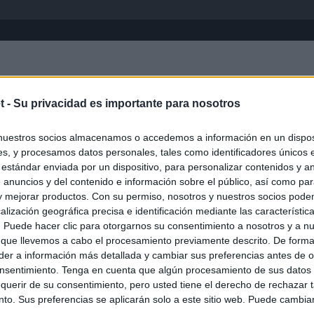
Inicio
África
Asia-Pacífico
Eur
t -
Su privacidad es importante para nosotros
nuestros socios almacenamos o accedemos a información en un disposi
s, y procesamos datos personales, tales como identificadores únicos 
 estándar enviada por un dispositivo, para personalizar contenidos y a
 anuncios y del contenido e información sobre el público, así como pa
 y mejorar productos. Con su permiso, nosotros y nuestros socios podem
alización geográfica precisa e identificación mediante las característic
s. Puede hacer clic para otorgarnos su consentimiento a nosotros y a n
ias
SO
 que llevemos a cabo el procesamiento previamente descrito. De forma 
er a información más detallada y cambiar sus preferencias antes de o
Kio
Ayuso no puede destinar directamente la venta del ático de
nsentimiento. Tenga en cuenta que algún procesamiento de sus datos
as por los incendios
Nav
querir de su consentimiento, pero usted tiene el derecho de rechazar t
del
to. Sus preferencias se aplicarán solo a este sitio web. Puede cambia
uso: cómo ha cambiado su discurso sobre el ático de la
SÍ