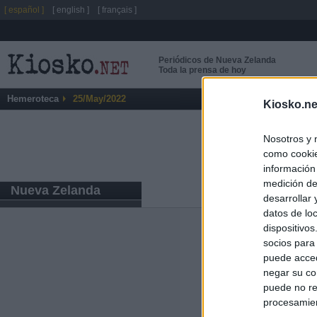
[ español ]
[ english ]
[ français ]
Periódicos de Nueva Zelanda
Toda la prensa de hoy
Hemeroteca
25/May/2022
Kiosko.ne
Nosotros y 
como cookie
información
medición de
Nueva Zelanda
desarrollar
datos de loc
dispositivo
Últimas notic
socios para
puede acced
El Gobierno de 
negar su co
Chamberí a ayud
puede no re
procesamien
Ayuso contra Ay