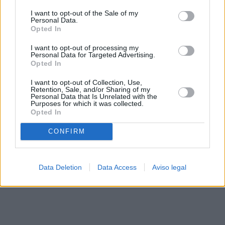
solo a este sitio web. Puede cambiar sus preferencias en
I want to opt-out of the Sale of my
cualquier momento entrando de nuevo en este sitio web o
Personal Data.
visitando nuestra política de privacidad.
Opted In
I want to opt-out of processing my
Personal Data for Targeted Advertising.
Opted In
I want to opt-out of Collection, Use,
Retention, Sale, and/or Sharing of my
Personal Data that Is Unrelated with the
Purposes for which it was collected.
Opted In
CONFIRM
Data Deletion
Data Access
Aviso legal