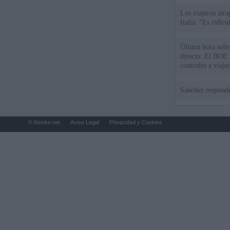
Los viajeros atra
Italia: “Es ridíc
Última hora sobre
directo: El BOE p
controles a viaje
tacha de "incomp
Sánchez responde
© Kiosko.net
Aviso Legal
Privacidad y Cookies