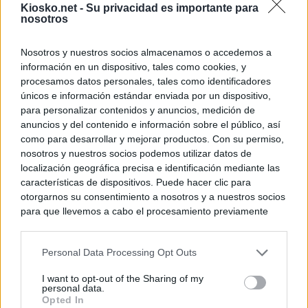
Kiosko.net -
Su privacidad es importante para
nosotros
Nosotros y nuestros socios almacenamos o accedemos a
información en un dispositivo, tales como cookies, y
procesamos datos personales, tales como identificadores
únicos e información estándar enviada por un dispositivo,
para personalizar contenidos y anuncios, medición de
anuncios y del contenido e información sobre el público, así
como para desarrollar y mejorar productos. Con su permiso,
nosotros y nuestros socios podemos utilizar datos de
localización geográfica precisa e identificación mediante las
características de dispositivos. Puede hacer clic para
otorgarnos su consentimiento a nosotros y a nuestros socios
para que llevemos a cabo el procesamiento previamente
descrito. De forma alternativa, puede acceder a información
más detallada y cambiar sus preferencias antes de otorgar o
Personal Data Processing Opt Outs
negar su consentimiento. Tenga en cuenta que algún
procesamiento de sus datos personales puede no requerir
I want to opt-out of the Sharing of my
de su consentimiento, pero usted tiene el derecho de
personal data.
rechazar tal procesamiento. Sus preferencias se aplicarán
Opted In