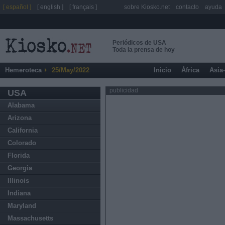
[ español ]
[ english ]
[ français ]
sobre Kiosko.net
contacto
ayuda
Periódicos de USA
Toda la prensa de hoy
Hemeroteca
25/May/2022
Inicio
África
Asia
publicidad
USA
Alabama
Arizona
California
Colorado
Florida
Georgia
Illinois
Indiana
Maryland
Massachusetts