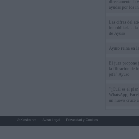
directamente la 
ayudas por los i
Las cifras del át
inmobiliaria a l
de Ayuso
Ayuso reina en l
El juez propone j
la filtración de i
jefa" Ayuso
"¿Cuál es el plan
WhatsApp, Faceb
un nuevo cruce a
15 de agosto
© Kiosko.net
Aviso Legal
Privacidad y Cookies