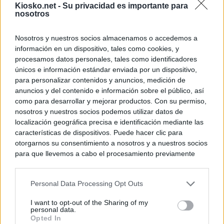
Kiosko.net -
Su privacidad es importante para
nosotros
Nosotros y nuestros socios almacenamos o accedemos a
información en un dispositivo, tales como cookies, y
procesamos datos personales, tales como identificadores
únicos e información estándar enviada por un dispositivo,
para personalizar contenidos y anuncios, medición de
anuncios y del contenido e información sobre el público, así
como para desarrollar y mejorar productos. Con su permiso,
nosotros y nuestros socios podemos utilizar datos de
localización geográfica precisa e identificación mediante las
características de dispositivos. Puede hacer clic para
otorgarnos su consentimiento a nosotros y a nuestros socios
para que llevemos a cabo el procesamiento previamente
descrito. De forma alternativa, puede acceder a información
más detallada y cambiar sus preferencias antes de otorgar o
Personal Data Processing Opt Outs
negar su consentimiento. Tenga en cuenta que algún
procesamiento de sus datos personales puede no requerir
I want to opt-out of the Sharing of my
de su consentimiento, pero usted tiene el derecho de
personal data.
rechazar tal procesamiento. Sus preferencias se aplicarán
Opted In