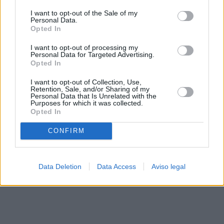
solo a este sitio web. Puede cambiar sus preferencias en
I want to opt-out of the Sale of my
cualquier momento entrando de nuevo en este sitio web o
Personal Data.
visitando nuestra política de privacidad.
Opted In
I want to opt-out of processing my
Personal Data for Targeted Advertising.
Opted In
I want to opt-out of Collection, Use,
Retention, Sale, and/or Sharing of my
Personal Data that Is Unrelated with the
Purposes for which it was collected.
Opted In
CONFIRM
Data Deletion
Data Access
Aviso legal