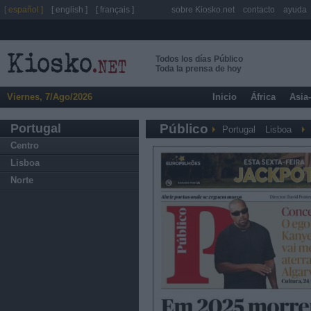
[ español ]
[ english ]
[ français ]
sobre Kiosko.net
contacto
ayuda
Todos los días Público
Toda la prensa de hoy
Viernes, 7/Ago/2026
Inicio
África
Asia
Portugal
Público
Portugal
Lisboa
Centro
Lisboa
Norte