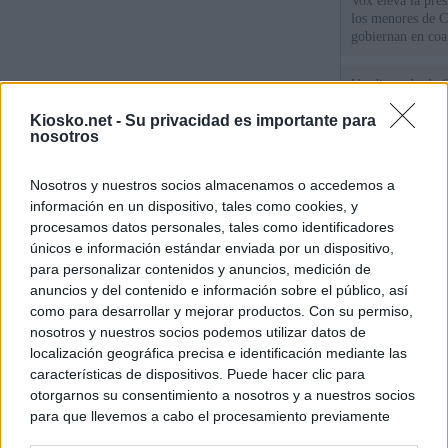
Vox eleva la pres
los menores de C
gobiernan en coa
Un diputado de 
ante la Fiscalía 
Kiosko.net -
Su privacidad es importante para
los inmigrantes”
nosotros
El Gobierno rech
Nosotros y nuestros socios almacenamos o accedemos a
ministros acudan 
de Ceuta
información en un dispositivo, tales como cookies, y
procesamos datos personales, tales como identificadores
únicos e información estándar enviada por un dispositivo,
para personalizar contenidos y anuncios, medición de
© Kiosko.net
Aviso Legal
Privacidad y Cookies
anuncios y del contenido e información sobre el público, así
como para desarrollar y mejorar productos. Con su permiso,
nosotros y nuestros socios podemos utilizar datos de
localización geográfica precisa e identificación mediante las
características de dispositivos. Puede hacer clic para
otorgarnos su consentimiento a nosotros y a nuestros socios
para que llevemos a cabo el procesamiento previamente
descrito. De forma alternativa, puede acceder a información