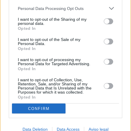
más detallada y cambiar sus preferencias antes de otorgar o
Personal Data Processing Opt Outs
negar su consentimiento. Tenga en cuenta que algún
procesamiento de sus datos personales puede no requerir
I want to opt-out of the Sharing of my
de su consentimiento, pero usted tiene el derecho de
personal data.
rechazar tal procesamiento. Sus preferencias se aplicarán
Opted In
solo a este sitio web. Puede cambiar sus preferencias en
I want to opt-out of the Sale of my
cualquier momento entrando de nuevo en este sitio web o
Personal Data.
visitando nuestra política de privacidad.
Opted In
I want to opt-out of processing my
Personal Data for Targeted Advertising.
Opted In
I want to opt-out of Collection, Use,
Retention, Sale, and/or Sharing of my
Personal Data that Is Unrelated with the
Purposes for which it was collected.
Opted In
CONFIRM
Data Deletion
Data Access
Aviso legal