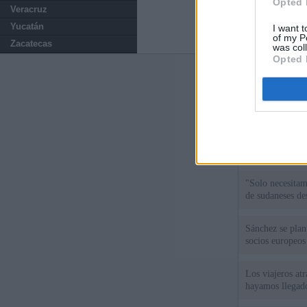
Opted 
Veracruz
Yucatán
I want t
of my P
Zacatecas
was col
Opted 
Últimas notic
El uso personal
El Gobierno de 
hace un año cu
"Solo necesita
de sudaneses de
Sánchez se plant
socios europeos
Los viajeros atr
hayamos llegado