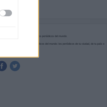
BRE KIOSKO.NET
sko.net
es la puerta de entrada a los periódicos del mundo.
ega por las portadas de los periódicos del mundo: los periódicos de tu ciudad, de tu país o
 otro extremo del mundo.
GUENOS