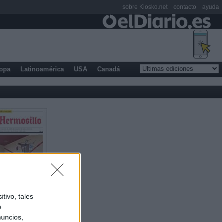
sobre Kiosko.net
contacto
ayuda
opa
Latinoamérica
USA
Canadá
tivo, tales
e
nuncios,