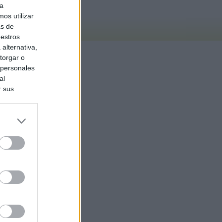
ra
os utilizar
as de
uestros
alternativa,
torgar o
 personales
al
r sus
do nuestra