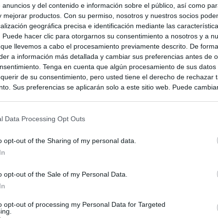
 anuncios y del contenido e información sobre el público, así como pa
 y mejorar productos. Con su permiso, nosotros y nuestros socios podem
alización geográfica precisa e identificación mediante las característic
s. Puede hacer clic para otorgarnos su consentimiento a nosotros y a n
 que llevemos a cabo el procesamiento previamente descrito. De forma 
er a información más detallada y cambiar sus preferencias antes de o
nsentimiento. Tenga en cuenta que algún procesamiento de sus datos
querir de su consentimiento, pero usted tiene el derecho de rechazar t
to. Sus preferencias se aplicarán solo a este sitio web. Puede cambia
s en cualquier momento entrando de nuevo en este sitio web o visitan
privacidad.
l Data Processing Opt Outs
o opt-out of the Sharing of my personal data.
In
o opt-out of the Sale of my Personal Data.
In
to opt-out of processing my Personal Data for Targeted
ing.