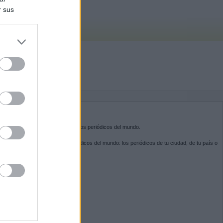
r sus
do nuestra
BRE KIOSKO.NET
sko.net
es la puerta de entrada a los periódicos del mundo.
ega por las portadas de los periódicos del mundo: los periódicos de tu ciudad, de tu país o
 otro extremo del mundo.
GUENOS