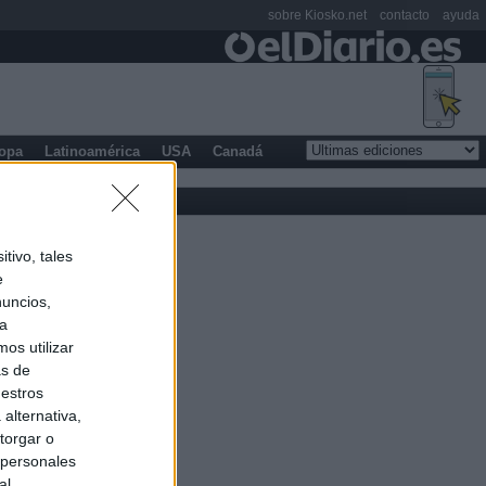
sobre Kiosko.net
contacto
ayuda
opa
Latinoamérica
USA
Canadá
tivo, tales
e
nuncios,
ra
os utilizar
as de
uestros
alternativa,
torgar o
 personales
al