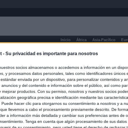
Inicio
África
Asia-Pacífico
Eur
eneral
t -
Su privacidad es importante para nosotros
nuestros socios almacenamos o accedemos a información en un disposi
s, y procesamos datos personales, tales como identificadores únicos 
 estándar enviada por un dispositivo, para personalizar contenidos y a
 anuncios y del contenido e información sobre el público, así como pa
 y mejorar productos. Con su permiso, nosotros y nuestros socios podem
alización geográfica precisa e identificación mediante las característic
s. Puede hacer clic para otorgarnos su consentimiento a nosotros y a n
 que llevemos a cabo el procesamiento previamente descrito. De forma 
er a información más detallada y cambiar sus preferencias antes de o
nsentimiento. Tenga en cuenta que algún procesamiento de sus datos
querir de su consentimiento, pero usted tiene el derecho de rechazar t