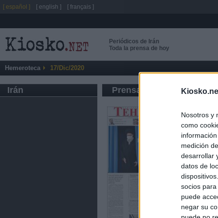
[ español ]
[ english ]
[ français ]
Periódicos de Irán
Toda la prensa de hoy
Hemeroteca
17/Dic/2020
Irán
Prensa de Información G
Kiosko.ne
Nosotros y 
como cookie
información
medición de
desarrollar
datos de loc
dispositivo
socios para
puede acced
negar su co
puede no re