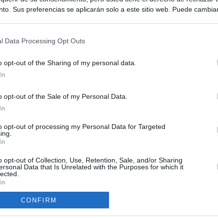
to. Sus preferencias se aplicarán solo a este sitio web. Puede cambia
s en cualquier momento entrando de nuevo en este sitio web o visitan
privacidad.
l Data Processing Opt Outs
o opt-out of the Sharing of my personal data.
In
o opt-out of the Sale of my Personal Data.
ias
In
SO
Kio
 que Ayuso señaló por la compra del ático: "Lo que no se dice es
to opt-out of processing my Personal Data for Targeted
ing.
ene residencia oficial para la presidenta"
Nav
In
del
Ayuso no puede destinar directamente la venta del ático de
o opt-out of Collection, Use, Retention, Sale, and/or Sharing
SÍ
as por los incendios
ersonal Data that Is Unrelated with the Purposes for which it
lected.
In
tico: de los honorarios de la inmobiliaria a la estimación de venta
e Ayuso
CONFIRM