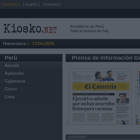
[ español ]
[ english ]
[ français ]
Periódicos de Perú
Toda la prensa de hoy
Hemeroteca
17/Dic/2020
Perú
Prensa de Información G
Ancash
Ayacucho
Cajamarca
Cuzco
Lima
publicidad