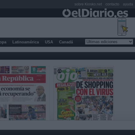
sobre Kiosko.net
contacto
ayuda
opa
Latinoamérica
USA
Canadá