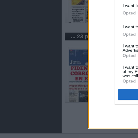
I want t
Opted 
I want t
Opted 
... 23 periódicos de Perú
I want 
Advertis
Opted 
I want t
of my P
was col
Opted 