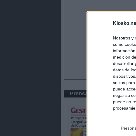
Kiosko.ne
Nosotros y 
como cookie
información
medición de
desarrollar
datos de loc
dispositivo
socios para
puede acced
Prensa Económica
negar su co
puede no re
procesamien
preferencia
política de 
Persona