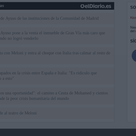
ias
SO
Kio
 de Ayuso de las instituciones de la Comunidad de Madrid
Nav
del
Ayuso pone a la venta el inmueble de Gran Vía más caro que
ando no logró venderlo
SÍ
a con Meloni y entra al choque con Italia tras calmar al resto de
apados en la crisis entre España e Italia: “Es ridículo que
 a esto”
mos una oportunidad": el camino a Ceuta de Mohamed y cientos
sde la peor crisis humanitaria del mundo
e al teatro de Meloni