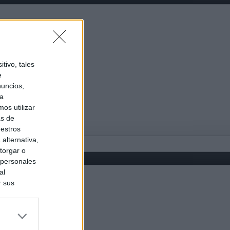
tivo, tales
e
nuncios,
ra
os utilizar
as de
uestros
alternativa,
torgar o
 personales
al
r sus
do nuestra