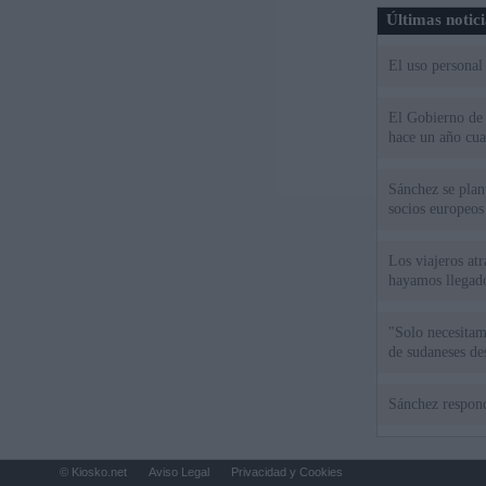
Últimas notic
El uso personal
El Gobierno de 
hace un año cu
Sánchez se plant
socios europeos
Los viajeros atr
hayamos llegado
"Solo necesita
de sudaneses de
Sánchez respond
© Kiosko.net
Aviso Legal
Privacidad y Cookies