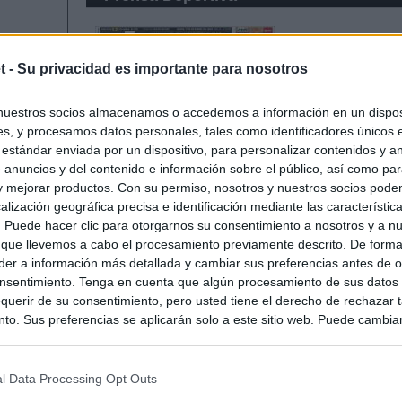
t -
Su privacidad es importante para nosotros
nuestros socios almacenamos o accedemos a información en un disposi
s, y procesamos datos personales, tales como identificadores únicos 
 estándar enviada por un dispositivo, para personalizar contenidos y a
 anuncios y del contenido e información sobre el público, así como pa
 y mejorar productos. Con su permiso, nosotros y nuestros socios podem
alización geográfica precisa e identificación mediante las característic
s. Puede hacer clic para otorgarnos su consentimiento a nosotros y a n
 que llevemos a cabo el procesamiento previamente descrito. De forma 
er a información más detallada y cambiar sus preferencias antes de o
nsentimiento. Tenga en cuenta que algún procesamiento de sus datos
querir de su consentimiento, pero usted tiene el derecho de rechazar t
to. Sus preferencias se aplicarán solo a este sitio web. Puede cambia
s en cualquier momento entrando de nuevo en este sitio web o visitan
privacidad.
l Data Processing Opt Outs