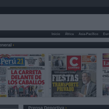
Inicio
África
Asia-Pacífico
Eur
eneral
Prensa Deportiva