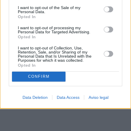
solo a este sitio web. Puede cambiar sus preferencias en
I want to opt-out of the Sale of my
cualquier momento entrando de nuevo en este sitio web o
Personal Data.
visitando nuestra política de privacidad.
Opted In
I want to opt-out of processing my
Personal Data for Targeted Advertising.
Opted In
I want to opt-out of Collection, Use,
Retention, Sale, and/or Sharing of my
Personal Data that Is Unrelated with the
Purposes for which it was collected.
Opted In
CONFIRM
Data Deletion
Data Access
Aviso legal