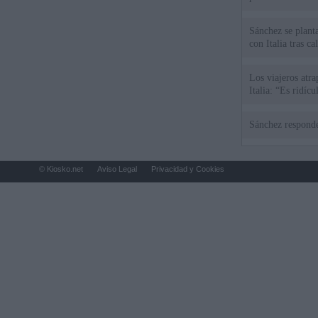
Sánchez se plant
con Italia tras c
Los viajeros atra
Italia: “Es ridíc
Sánchez responde
© Kiosko.net
Aviso Legal
Privacidad y Cookies