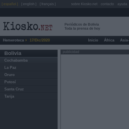
[ español ]
[ english ]
[ français ]
sobre Kiosko.net
contacto
ayuda
Periódicos de Bolivia
Toda la prensa de hoy
Hemeroteca
17/Dic/2020
Inicio
África
Asia
publicidad
Bolivia
Cochabamba
La Paz
Oruro
Potosí
Santa Cruz
Tarija