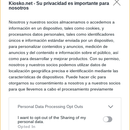
Kiosko.net -
Su privacidad es importante para
nosotros
Nosotros y nuestros socios almacenamos o accedemos a
información en un dispositivo, tales como cookies, y
procesamos datos personales, tales como identificadores
únicos e información estándar enviada por un dispositivo,
para personalizar contenidos y anuncios, medición de
anuncios y del contenido e información sobre el público, así
como para desarrollar y mejorar productos. Con su permiso,
nosotros y nuestros socios podemos utilizar datos de
localización geográfica precisa e identificación mediante las
características de dispositivos. Puede hacer clic para
otorgarnos su consentimiento a nosotros y a nuestros socios
para que llevemos a cabo el procesamiento previamente
descrito. De forma alternativa, puede acceder a información
más detallada y cambiar sus preferencias antes de otorgar o
Personal Data Processing Opt Outs
negar su consentimiento. Tenga en cuenta que algún
procesamiento de sus datos personales puede no requerir
I want to opt-out of the Sharing of my
de su consentimiento, pero usted tiene el derecho de
personal data.
rechazar tal procesamiento. Sus preferencias se aplicarán
Opted In