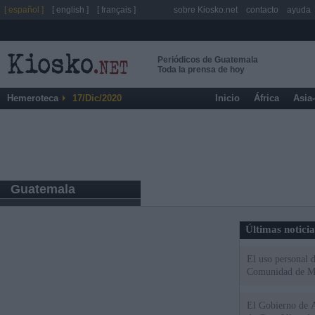
[ español ]
[ english ]
[ français ]
sobre Kiosko.net
contacto
ayuda
Periódicos de Guatemala
Toda la prensa de hoy
Hemeroteca
17/Dic/2020
Inicio
África
Asia
Guatemala
Últimas notici
El uso personal d
Comunidad de M
El Gobierno de A