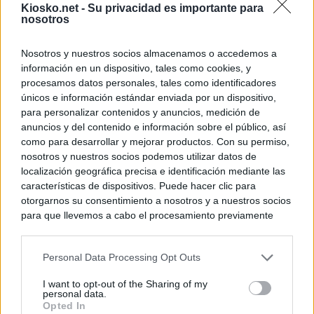
Kiosko.net -
Su privacidad es importante para
nosotros
Nosotros y nuestros socios almacenamos o accedemos a
información en un dispositivo, tales como cookies, y
procesamos datos personales, tales como identificadores
únicos e información estándar enviada por un dispositivo,
para personalizar contenidos y anuncios, medición de
anuncios y del contenido e información sobre el público, así
como para desarrollar y mejorar productos. Con su permiso,
nosotros y nuestros socios podemos utilizar datos de
localización geográfica precisa e identificación mediante las
características de dispositivos. Puede hacer clic para
otorgarnos su consentimiento a nosotros y a nuestros socios
para que llevemos a cabo el procesamiento previamente
descrito. De forma alternativa, puede acceder a información
más detallada y cambiar sus preferencias antes de otorgar o
Personal Data Processing Opt Outs
negar su consentimiento. Tenga en cuenta que algún
procesamiento de sus datos personales puede no requerir
I want to opt-out of the Sharing of my
de su consentimiento, pero usted tiene el derecho de
personal data.
rechazar tal procesamiento. Sus preferencias se aplicarán
Opted In