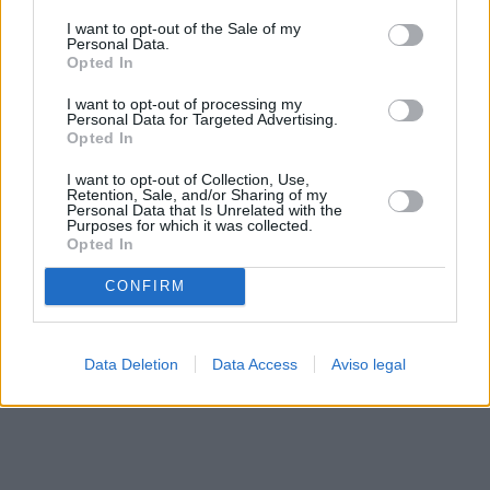
solo a este sitio web. Puede cambiar sus preferencias en
I want to opt-out of the Sale of my
cualquier momento entrando de nuevo en este sitio web o
Personal Data.
visitando nuestra política de privacidad.
Opted In
I want to opt-out of processing my
Personal Data for Targeted Advertising.
Opted In
I want to opt-out of Collection, Use,
Retention, Sale, and/or Sharing of my
Personal Data that Is Unrelated with the
Purposes for which it was collected.
Opted In
CONFIRM
Data Deletion
Data Access
Aviso legal