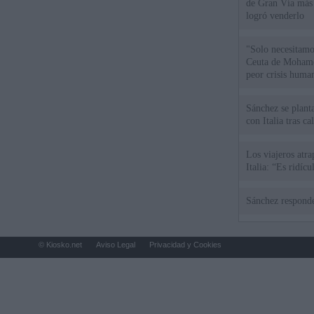
de Gran Vía más
logró venderlo
"Solo necesitamo
Ceuta de Mohamed
peor crisis huma
Sánchez se plant
con Italia tras c
Los viajeros atra
Italia: “Es ridíc
Sánchez responde
© Kiosko.net
Aviso Legal
Privacidad y Cookies