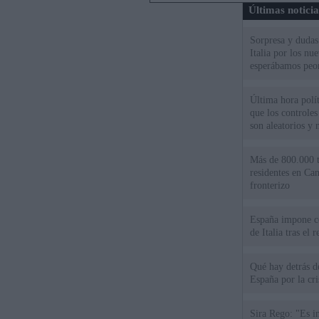
Últimas notici
Sorpresa y dudas 
Italia por los nu
esperábamos peo
Última hora políti
que los controles
son aleatorios y 
Más de 800.000 t
residentes en Can
fronterizo
España impone co
de Italia tras el
Qué hay detrás d
España por la cri
Sira Rego: "Es i