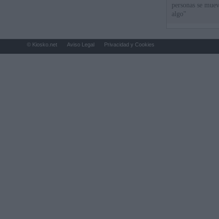
personas se muev
algo"
© Kiosko.net
Aviso Legal
Privacidad y Cookies