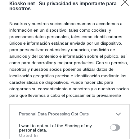
Kiosko.net -
Su privacidad es importante para
nosotros
Nosotros y nuestros socios almacenamos o accedemos a
información en un dispositivo, tales como cookies, y
procesamos datos personales, tales como identificadores
únicos e información estándar enviada por un dispositivo,
para personalizar contenidos y anuncios, medición de
anuncios y del contenido e información sobre el público, así
como para desarrollar y mejorar productos. Con su permiso,
nosotros y nuestros socios podemos utilizar datos de
localización geográfica precisa e identificación mediante las
características de dispositivos. Puede hacer clic para
otorgarnos su consentimiento a nosotros y a nuestros socios
para que llevemos a cabo el procesamiento previamente
descrito. De forma alternativa, puede acceder a información
más detallada y cambiar sus preferencias antes de otorgar o
Personal Data Processing Opt Outs
negar su consentimiento. Tenga en cuenta que algún
procesamiento de sus datos personales puede no requerir
I want to opt-out of the Sharing of my
de su consentimiento, pero usted tiene el derecho de
personal data.
rechazar tal procesamiento. Sus preferencias se aplicarán
Opted In