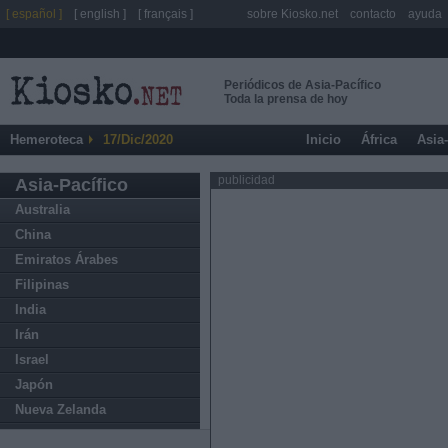
[ español ]
[ english ]
[ français ]
sobre Kiosko.net
contacto
ayuda
Periódicos de Asia-Pacífico
Toda la prensa de hoy
Hemeroteca
17/Dic/2020
Inicio
África
Asia
publicidad
Asia-Pacífico
Australia
China
Emiratos Árabes
Filipinas
India
Irán
Israel
Japón
Nueva Zelanda