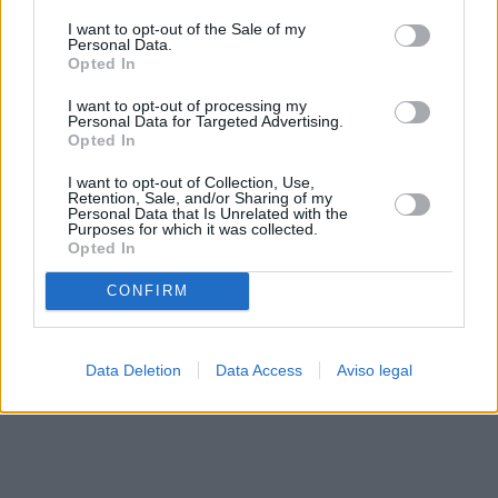
solo a este sitio web. Puede cambiar sus preferencias en
I want to opt-out of the Sale of my
cualquier momento entrando de nuevo en este sitio web o
Personal Data.
visitando nuestra política de privacidad.
Opted In
I want to opt-out of processing my
Personal Data for Targeted Advertising.
Opted In
I want to opt-out of Collection, Use,
Retention, Sale, and/or Sharing of my
Personal Data that Is Unrelated with the
Purposes for which it was collected.
Opted In
CONFIRM
Data Deletion
Data Access
Aviso legal