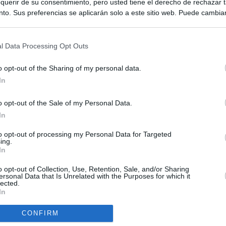
querir de su consentimiento, pero usted tiene el derecho de rechazar t
to. Sus preferencias se aplicarán solo a este sitio web. Puede cambia
s en cualquier momento entrando de nuevo en este sitio web o visitan
privacidad.
l Data Processing Opt Outs
o opt-out of the Sharing of my personal data.
In
o opt-out of the Sale of my Personal Data.
ias
SO
In
Kio
n ultimátum a Italia: o levanta los controles a viajeros de
to opt-out of processing my Personal Data for Targeted
ará "medidas proporcionales"
ing.
Nav
In
del
haza el intento del PP de que los ministros acudan al Senado en
SÍ
o opt-out of Collection, Use, Retention, Sale, and/or Sharing
isis de Ceuta
ersonal Data that Is Unrelated with the Purposes for which it
lected.
In
uará contra las comunidades que no acojan a los menores
 crisis de Ceuta
CONFIRM