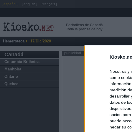
[ español ]
[ english ]
[ français ]
Periódicos de Canadá
Toda la prensa de hoy
Hemeroteca
17/Dic/2020
publicidad
Canadá
Kiosko.ne
Columbia Británica
Manitoba
Nosotros y 
Ontario
como cookie
información
Quebec
medición de
desarrollar
datos de loc
dispositivo
socios para
puede acced
negar su co