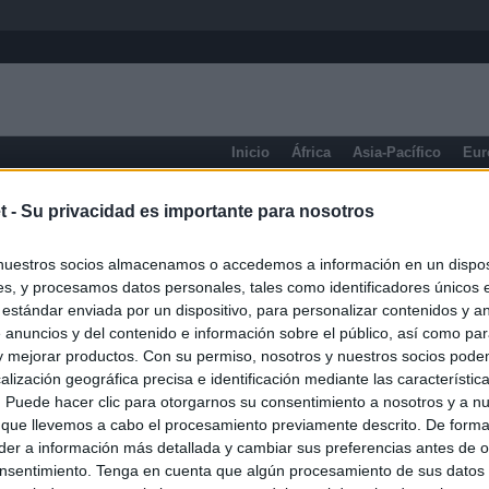
Inicio
África
Asia-Pacífico
Eur
Ontario
t -
Su privacidad es importante para nosotros
nuestros socios almacenamos o accedemos a información en un disposi
s, y procesamos datos personales, tales como identificadores únicos 
 estándar enviada por un dispositivo, para personalizar contenidos y a
 anuncios y del contenido e información sobre el público, así como pa
 y mejorar productos. Con su permiso, nosotros y nuestros socios podem
alización geográfica precisa e identificación mediante las característic
s. Puede hacer clic para otorgarnos su consentimiento a nosotros y a n
 que llevemos a cabo el procesamiento previamente descrito. De forma 
er a información más detallada y cambiar sus preferencias antes de o
nsentimiento. Tenga en cuenta que algún procesamiento de sus datos