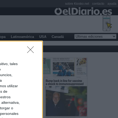
sobre Kiosko.net
contacto
ayuda
opa
Latinoamérica
USA
Canadá
tivo, tales
e
nuncios,
ra
os utilizar
as de
uestros
alternativa,
torgar o
 personales