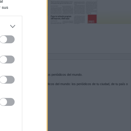
al
r sus
do nuestra
BRE KIOSKO.NET
sko.net
es la puerta de entrada a los periódicos del mundo.
ega por las portadas de los periódicos del mundo: los periódicos de tu ciudad, de tu país o
 otro extremo del mundo.
GUENOS